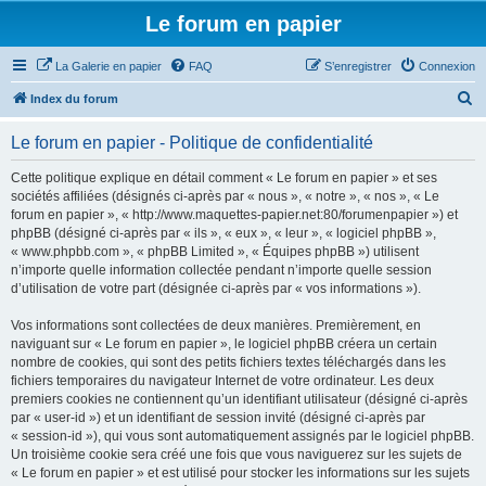
Le forum en papier
La Galerie en papier
FAQ
S’enregistrer
Connexion
R
Index du forum
e
Le forum en papier - Politique de confidentialité
c
h
Cette politique explique en détail comment « Le forum en papier » et ses
sociétés affiliées (désignés ci-après par « nous », « notre », « nos », « Le
e
forum en papier », « http://www.maquettes-papier.net:80/forumenpapier ») et
r
phpBB (désigné ci-après par « ils », « eux », « leur », « logiciel phpBB »,
« www.phpbb.com », « phpBB Limited », « Équipes phpBB ») utilisent
c
n’importe quelle information collectée pendant n’importe quelle session
h
d’utilisation de votre part (désignée ci-après par « vos informations »).
e
Vos informations sont collectées de deux manières. Premièrement, en
r
naviguant sur « Le forum en papier », le logiciel phpBB créera un certain
nombre de cookies, qui sont des petits fichiers textes téléchargés dans les
fichiers temporaires du navigateur Internet de votre ordinateur. Les deux
premiers cookies ne contiennent qu’un identifiant utilisateur (désigné ci-après
par « user-id ») et un identifiant de session invité (désigné ci-après par
« session-id »), qui vous sont automatiquement assignés par le logiciel phpBB.
Un troisième cookie sera créé une fois que vous naviguerez sur les sujets de
« Le forum en papier » et est utilisé pour stocker les informations sur les sujets