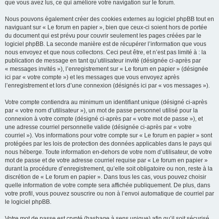
que vous avez lus, ce qui améliore votre navigation sur le forum.
Nous pouvons également créer des cookies externes au logiciel phpBB tout en
naviguant sur « Le forum en papier », bien que ceux-ci soient hors de portée
du document qui est prévu pour couvrir seulement les pages créées par le
logiciel phpBB. La seconde manière est de récupérer l’information que vous
nous envoyez et que nous collectons. Ceci peut être, et n’est pas limité à : la
publication de message en tant qu’utilisateur invité (désignée ci-après par
« messages invités »), l’enregistrement sur « Le forum en papier » (désignée
ici par « votre compte ») et les messages que vous envoyez après
l’enregistrement et lors d’une connexion (désignés ici par « vos messages »).
Votre compte contiendra au minimum un identifiant unique (désigné ci-après
par « votre nom d’utilisateur »), un mot de passe personnel utilisé pour la
connexion à votre compte (désigné ci-après par « votre mot de passe »), et
une adresse courriel personnelle valide (désignée ci-après par « votre
courriel »). Vos informations pour votre compte sur « Le forum en papier » sont
protégées par les lois de protection des données applicables dans le pays qui
nous héberge. Toute information en-dehors de votre nom d’utilisateur, de votre
mot de passe et de votre adresse courriel requise par « Le forum en papier »
durant la procédure d’enregistrement, qu’elle soit obligatoire ou non, reste à la
discrétion de « Le forum en papier ». Dans tous les cas, vous pouvez choisir
quelle information de votre compte sera affichée publiquement. De plus, dans
votre profil, vous pouvez souscrire ou non à l’envoi automatique de courriel par
le logiciel phpBB.
Votre mot de passe est crypté (hashage à sens unique) afin qu’il soit sécurisé.