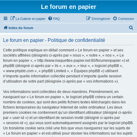
Le forum en papier
La Galerie en papier
FAQ
S’enregistrer
Connexion
R
Index du forum
e
Le forum en papier - Politique de confidentialité
c
h
Cette politique explique en détail comment « Le forum en papier » et ses
sociétés affiliées (désignés ci-après par « nous », « notre », « nos », « Le
e
forum en papier », « http://www.maquettes-papier.net:80/forumenpapier ») et
r
phpBB (désigné ci-après par « ils », « eux », « leur », « logiciel phpBB »,
« www.phpbb.com », « phpBB Limited », « Équipes phpBB ») utilisent
c
n’importe quelle information collectée pendant n’importe quelle session
h
d’utilisation de votre part (désignée ci-après par « vos informations »).
e
Vos informations sont collectées de deux manières. Premièrement, en
r
naviguant sur « Le forum en papier », le logiciel phpBB créera un certain
nombre de cookies, qui sont des petits fichiers textes téléchargés dans les
fichiers temporaires du navigateur Internet de votre ordinateur. Les deux
premiers cookies ne contiennent qu’un identifiant utilisateur (désigné ci-après
par « user-id ») et un identifiant de session invité (désigné ci-après par
« session-id »), qui vous sont automatiquement assignés par le logiciel phpBB.
Un troisième cookie sera créé une fois que vous naviguerez sur les sujets de
« Le forum en papier » et est utilisé pour stocker les informations sur les sujets