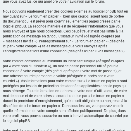
que vous avez lus, ce qui améliore votre navigation sur le forum.
Nous pouvons également créer des cookies externes au logiciel phpBB tout en
naviguant sur « Le forum en papier », bien que ceux-ci soient hors de portée
du document qui est prévu pour couvrir seulement les pages créées par le
logiciel phpBB. La seconde manière est de récupérer l’information que vous
nous envoyez et que nous collectons. Ceci peut être, et n’est pas limité à : la
publication de message en tant qu’utilisateur invité (désignée ci-après par
« messages invités »), l’enregistrement sur « Le forum en papier » (désignée
ici par « votre compte ») et les messages que vous envoyez après
l’enregistrement et lors d’une connexion (désignés ici par « vos messages »).
Votre compte contiendra au minimum un identifiant unique (désigné ci-après
par « votre nom d’utilisateur »), un mot de passe personnel utilisé pour la
connexion à votre compte (désigné ci-après par « votre mot de passe »), et
une adresse courriel personnelle valide (désignée ci-après par « votre
courriel »). Vos informations pour votre compte sur « Le forum en papier » sont
protégées par les lois de protection des données applicables dans le pays qui
nous héberge. Toute information en-dehors de votre nom d’utilisateur, de votre
mot de passe et de votre adresse courriel requise par « Le forum en papier »
durant la procédure d’enregistrement, qu’elle soit obligatoire ou non, reste à la
discrétion de « Le forum en papier ». Dans tous les cas, vous pouvez choisir
quelle information de votre compte sera affichée publiquement. De plus, dans
votre profil, vous pouvez souscrire ou non à l’envoi automatique de courriel par
le logiciel phpBB.
Votre mot de passe est crypté (hashage à sens unique) afin qu’il soit sécurisé.