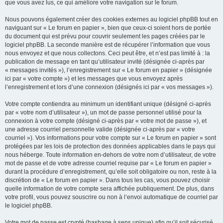
que vous avez lus, ce qui améliore votre navigation sur le forum.
Nous pouvons également créer des cookies externes au logiciel phpBB tout en
naviguant sur « Le forum en papier », bien que ceux-ci soient hors de portée
du document qui est prévu pour couvrir seulement les pages créées par le
logiciel phpBB. La seconde manière est de récupérer l’information que vous
nous envoyez et que nous collectons. Ceci peut être, et n’est pas limité à : la
publication de message en tant qu’utilisateur invité (désignée ci-après par
« messages invités »), l’enregistrement sur « Le forum en papier » (désignée
ici par « votre compte ») et les messages que vous envoyez après
l’enregistrement et lors d’une connexion (désignés ici par « vos messages »).
Votre compte contiendra au minimum un identifiant unique (désigné ci-après
par « votre nom d’utilisateur »), un mot de passe personnel utilisé pour la
connexion à votre compte (désigné ci-après par « votre mot de passe »), et
une adresse courriel personnelle valide (désignée ci-après par « votre
courriel »). Vos informations pour votre compte sur « Le forum en papier » sont
protégées par les lois de protection des données applicables dans le pays qui
nous héberge. Toute information en-dehors de votre nom d’utilisateur, de votre
mot de passe et de votre adresse courriel requise par « Le forum en papier »
durant la procédure d’enregistrement, qu’elle soit obligatoire ou non, reste à la
discrétion de « Le forum en papier ». Dans tous les cas, vous pouvez choisir
quelle information de votre compte sera affichée publiquement. De plus, dans
votre profil, vous pouvez souscrire ou non à l’envoi automatique de courriel par
le logiciel phpBB.
Votre mot de passe est crypté (hashage à sens unique) afin qu’il soit sécurisé.