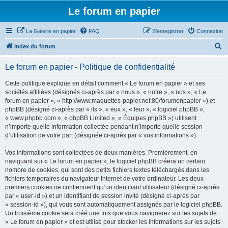
Le forum en papier
La Galerie en papier
FAQ
S’enregistrer
Connexion
R
Index du forum
e
Le forum en papier - Politique de confidentialité
c
h
Cette politique explique en détail comment « Le forum en papier » et ses
sociétés affiliées (désignés ci-après par « nous », « notre », « nos », « Le
e
forum en papier », « http://www.maquettes-papier.net:80/forumenpapier ») et
r
phpBB (désigné ci-après par « ils », « eux », « leur », « logiciel phpBB »,
« www.phpbb.com », « phpBB Limited », « Équipes phpBB ») utilisent
c
n’importe quelle information collectée pendant n’importe quelle session
h
d’utilisation de votre part (désignée ci-après par « vos informations »).
e
Vos informations sont collectées de deux manières. Premièrement, en
r
naviguant sur « Le forum en papier », le logiciel phpBB créera un certain
nombre de cookies, qui sont des petits fichiers textes téléchargés dans les
fichiers temporaires du navigateur Internet de votre ordinateur. Les deux
premiers cookies ne contiennent qu’un identifiant utilisateur (désigné ci-après
par « user-id ») et un identifiant de session invité (désigné ci-après par
« session-id »), qui vous sont automatiquement assignés par le logiciel phpBB.
Un troisième cookie sera créé une fois que vous naviguerez sur les sujets de
« Le forum en papier » et est utilisé pour stocker les informations sur les sujets