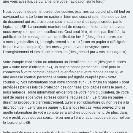
que vous avez lus, ce qui améliore votre navigation sur le forum.
Nous pouvons également créer des cookies externes au logiciel phpBB tout en
naviguant sur « Le forum en papier », bien que ceux-ci soient hors de portée
du document qui est prévu pour couvrir seulement les pages créées par le
logiciel phpBB. La seconde manière est de récupérer l’information que vous
nous envoyez et que nous collectons. Ceci peut être, et n’est pas limité à : la
publication de message en tant qu’utilisateur invité (désignée ci-après par
« messages invités »), l’enregistrement sur « Le forum en papier » (désignée
ici par « votre compte ») et les messages que vous envoyez après
l’enregistrement et lors d’une connexion (désignés ici par « vos messages »).
Votre compte contiendra au minimum un identifiant unique (désigné ci-après
par « votre nom d’utilisateur »), un mot de passe personnel utilisé pour la
connexion à votre compte (désigné ci-après par « votre mot de passe »), et
une adresse courriel personnelle valide (désignée ci-après par « votre
courriel »). Vos informations pour votre compte sur « Le forum en papier » sont
protégées par les lois de protection des données applicables dans le pays qui
nous héberge. Toute information en-dehors de votre nom d’utilisateur, de votre
mot de passe et de votre adresse courriel requise par « Le forum en papier »
durant la procédure d’enregistrement, qu’elle soit obligatoire ou non, reste à la
discrétion de « Le forum en papier ». Dans tous les cas, vous pouvez choisir
quelle information de votre compte sera affichée publiquement. De plus, dans
votre profil, vous pouvez souscrire ou non à l’envoi automatique de courriel par
le logiciel phpBB.
Votre mot de passe est crypté (hashage à sens unique) afin qu’il soit sécurisé.