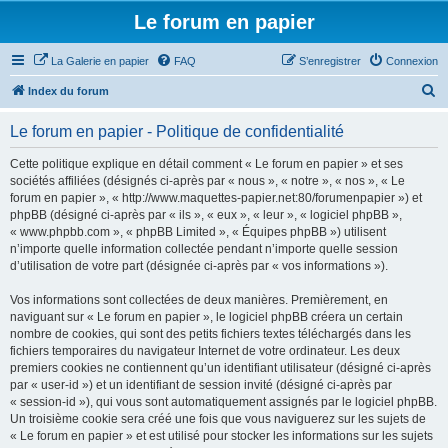
Le forum en papier
La Galerie en papier
FAQ
S’enregistrer
Connexion
R
Index du forum
e
Le forum en papier - Politique de confidentialité
c
h
Cette politique explique en détail comment « Le forum en papier » et ses
sociétés affiliées (désignés ci-après par « nous », « notre », « nos », « Le
e
forum en papier », « http://www.maquettes-papier.net:80/forumenpapier ») et
r
phpBB (désigné ci-après par « ils », « eux », « leur », « logiciel phpBB »,
« www.phpbb.com », « phpBB Limited », « Équipes phpBB ») utilisent
c
n’importe quelle information collectée pendant n’importe quelle session
h
d’utilisation de votre part (désignée ci-après par « vos informations »).
e
Vos informations sont collectées de deux manières. Premièrement, en
r
naviguant sur « Le forum en papier », le logiciel phpBB créera un certain
nombre de cookies, qui sont des petits fichiers textes téléchargés dans les
fichiers temporaires du navigateur Internet de votre ordinateur. Les deux
premiers cookies ne contiennent qu’un identifiant utilisateur (désigné ci-après
par « user-id ») et un identifiant de session invité (désigné ci-après par
« session-id »), qui vous sont automatiquement assignés par le logiciel phpBB.
Un troisième cookie sera créé une fois que vous naviguerez sur les sujets de
« Le forum en papier » et est utilisé pour stocker les informations sur les sujets