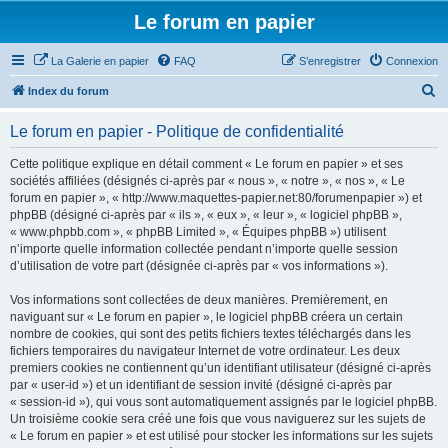
Le forum en papier
La Galerie en papier
FAQ
S’enregistrer
Connexion
R
Index du forum
e
Le forum en papier - Politique de confidentialité
c
h
Cette politique explique en détail comment « Le forum en papier » et ses
sociétés affiliées (désignés ci-après par « nous », « notre », « nos », « Le
e
forum en papier », « http://www.maquettes-papier.net:80/forumenpapier ») et
r
phpBB (désigné ci-après par « ils », « eux », « leur », « logiciel phpBB »,
« www.phpbb.com », « phpBB Limited », « Équipes phpBB ») utilisent
c
n’importe quelle information collectée pendant n’importe quelle session
h
d’utilisation de votre part (désignée ci-après par « vos informations »).
e
Vos informations sont collectées de deux manières. Premièrement, en
r
naviguant sur « Le forum en papier », le logiciel phpBB créera un certain
nombre de cookies, qui sont des petits fichiers textes téléchargés dans les
fichiers temporaires du navigateur Internet de votre ordinateur. Les deux
premiers cookies ne contiennent qu’un identifiant utilisateur (désigné ci-après
par « user-id ») et un identifiant de session invité (désigné ci-après par
« session-id »), qui vous sont automatiquement assignés par le logiciel phpBB.
Un troisième cookie sera créé une fois que vous naviguerez sur les sujets de
« Le forum en papier » et est utilisé pour stocker les informations sur les sujets