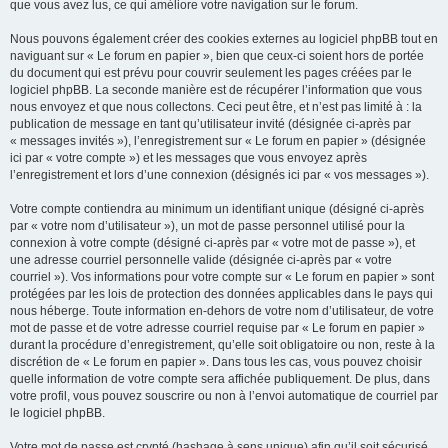
que vous avez lus, ce qui améliore votre navigation sur le forum.
Nous pouvons également créer des cookies externes au logiciel phpBB tout en
naviguant sur « Le forum en papier », bien que ceux-ci soient hors de portée
du document qui est prévu pour couvrir seulement les pages créées par le
logiciel phpBB. La seconde manière est de récupérer l’information que vous
nous envoyez et que nous collectons. Ceci peut être, et n’est pas limité à : la
publication de message en tant qu’utilisateur invité (désignée ci-après par
« messages invités »), l’enregistrement sur « Le forum en papier » (désignée
ici par « votre compte ») et les messages que vous envoyez après
l’enregistrement et lors d’une connexion (désignés ici par « vos messages »).
Votre compte contiendra au minimum un identifiant unique (désigné ci-après
par « votre nom d’utilisateur »), un mot de passe personnel utilisé pour la
connexion à votre compte (désigné ci-après par « votre mot de passe »), et
une adresse courriel personnelle valide (désignée ci-après par « votre
courriel »). Vos informations pour votre compte sur « Le forum en papier » sont
protégées par les lois de protection des données applicables dans le pays qui
nous héberge. Toute information en-dehors de votre nom d’utilisateur, de votre
mot de passe et de votre adresse courriel requise par « Le forum en papier »
durant la procédure d’enregistrement, qu’elle soit obligatoire ou non, reste à la
discrétion de « Le forum en papier ». Dans tous les cas, vous pouvez choisir
quelle information de votre compte sera affichée publiquement. De plus, dans
votre profil, vous pouvez souscrire ou non à l’envoi automatique de courriel par
le logiciel phpBB.
Votre mot de passe est crypté (hashage à sens unique) afin qu’il soit sécurisé.