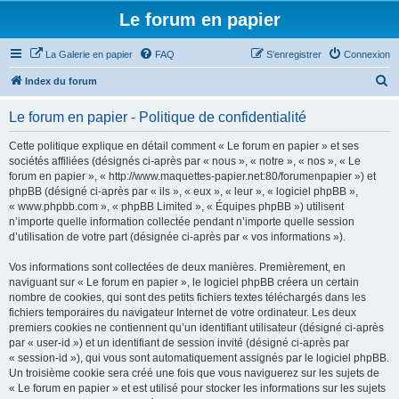
Le forum en papier
La Galerie en papier
FAQ
S’enregistrer
Connexion
R
Index du forum
e
Le forum en papier - Politique de confidentialité
c
h
Cette politique explique en détail comment « Le forum en papier » et ses
sociétés affiliées (désignés ci-après par « nous », « notre », « nos », « Le
e
forum en papier », « http://www.maquettes-papier.net:80/forumenpapier ») et
r
phpBB (désigné ci-après par « ils », « eux », « leur », « logiciel phpBB »,
« www.phpbb.com », « phpBB Limited », « Équipes phpBB ») utilisent
c
n’importe quelle information collectée pendant n’importe quelle session
h
d’utilisation de votre part (désignée ci-après par « vos informations »).
e
Vos informations sont collectées de deux manières. Premièrement, en
r
naviguant sur « Le forum en papier », le logiciel phpBB créera un certain
nombre de cookies, qui sont des petits fichiers textes téléchargés dans les
fichiers temporaires du navigateur Internet de votre ordinateur. Les deux
premiers cookies ne contiennent qu’un identifiant utilisateur (désigné ci-après
par « user-id ») et un identifiant de session invité (désigné ci-après par
« session-id »), qui vous sont automatiquement assignés par le logiciel phpBB.
Un troisième cookie sera créé une fois que vous naviguerez sur les sujets de
« Le forum en papier » et est utilisé pour stocker les informations sur les sujets