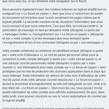
que vous avez lus, ce qui améliore votre navigation sur le forum.
Nous pouvons également créer des cookies externes au logiciel phpBB tout en
naviguant sur « Le forum en papier », bien que ceux-ci soient hors de portée
du document qui est prévu pour couvrir seulement les pages créées par le
logiciel phpBB. La seconde manière est de récupérer l’information que vous
nous envoyez et que nous collectons. Ceci peut être, et n’est pas limité à : la
publication de message en tant qu’utilisateur invité (désignée ci-après par
« messages invités »), l’enregistrement sur « Le forum en papier » (désignée
ici par « votre compte ») et les messages que vous envoyez après
l’enregistrement et lors d’une connexion (désignés ici par « vos messages »).
Votre compte contiendra au minimum un identifiant unique (désigné ci-après
par « votre nom d’utilisateur »), un mot de passe personnel utilisé pour la
connexion à votre compte (désigné ci-après par « votre mot de passe »), et
une adresse courriel personnelle valide (désignée ci-après par « votre
courriel »). Vos informations pour votre compte sur « Le forum en papier » sont
protégées par les lois de protection des données applicables dans le pays qui
nous héberge. Toute information en-dehors de votre nom d’utilisateur, de votre
mot de passe et de votre adresse courriel requise par « Le forum en papier »
durant la procédure d’enregistrement, qu’elle soit obligatoire ou non, reste à la
discrétion de « Le forum en papier ». Dans tous les cas, vous pouvez choisir
quelle information de votre compte sera affichée publiquement. De plus, dans
votre profil, vous pouvez souscrire ou non à l’envoi automatique de courriel par
le logiciel phpBB.
Votre mot de passe est crypté (hashage à sens unique) afin qu’il soit sécurisé.