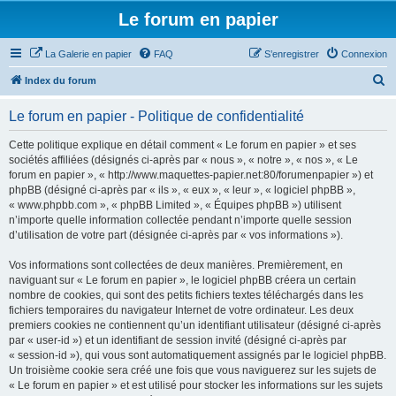
Le forum en papier
La Galerie en papier
FAQ
S’enregistrer
Connexion
R
Index du forum
e
Le forum en papier - Politique de confidentialité
c
h
Cette politique explique en détail comment « Le forum en papier » et ses
sociétés affiliées (désignés ci-après par « nous », « notre », « nos », « Le
e
forum en papier », « http://www.maquettes-papier.net:80/forumenpapier ») et
r
phpBB (désigné ci-après par « ils », « eux », « leur », « logiciel phpBB »,
« www.phpbb.com », « phpBB Limited », « Équipes phpBB ») utilisent
c
n’importe quelle information collectée pendant n’importe quelle session
h
d’utilisation de votre part (désignée ci-après par « vos informations »).
e
Vos informations sont collectées de deux manières. Premièrement, en
r
naviguant sur « Le forum en papier », le logiciel phpBB créera un certain
nombre de cookies, qui sont des petits fichiers textes téléchargés dans les
fichiers temporaires du navigateur Internet de votre ordinateur. Les deux
premiers cookies ne contiennent qu’un identifiant utilisateur (désigné ci-après
par « user-id ») et un identifiant de session invité (désigné ci-après par
« session-id »), qui vous sont automatiquement assignés par le logiciel phpBB.
Un troisième cookie sera créé une fois que vous naviguerez sur les sujets de
« Le forum en papier » et est utilisé pour stocker les informations sur les sujets