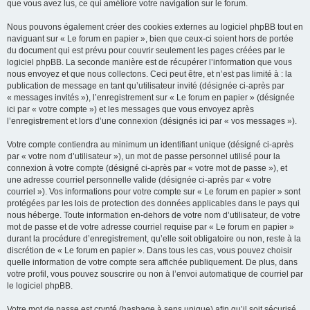
que vous avez lus, ce qui améliore votre navigation sur le forum.
Nous pouvons également créer des cookies externes au logiciel phpBB tout en
naviguant sur « Le forum en papier », bien que ceux-ci soient hors de portée
du document qui est prévu pour couvrir seulement les pages créées par le
logiciel phpBB. La seconde manière est de récupérer l’information que vous
nous envoyez et que nous collectons. Ceci peut être, et n’est pas limité à : la
publication de message en tant qu’utilisateur invité (désignée ci-après par
« messages invités »), l’enregistrement sur « Le forum en papier » (désignée
ici par « votre compte ») et les messages que vous envoyez après
l’enregistrement et lors d’une connexion (désignés ici par « vos messages »).
Votre compte contiendra au minimum un identifiant unique (désigné ci-après
par « votre nom d’utilisateur »), un mot de passe personnel utilisé pour la
connexion à votre compte (désigné ci-après par « votre mot de passe »), et
une adresse courriel personnelle valide (désignée ci-après par « votre
courriel »). Vos informations pour votre compte sur « Le forum en papier » sont
protégées par les lois de protection des données applicables dans le pays qui
nous héberge. Toute information en-dehors de votre nom d’utilisateur, de votre
mot de passe et de votre adresse courriel requise par « Le forum en papier »
durant la procédure d’enregistrement, qu’elle soit obligatoire ou non, reste à la
discrétion de « Le forum en papier ». Dans tous les cas, vous pouvez choisir
quelle information de votre compte sera affichée publiquement. De plus, dans
votre profil, vous pouvez souscrire ou non à l’envoi automatique de courriel par
le logiciel phpBB.
Votre mot de passe est crypté (hashage à sens unique) afin qu’il soit sécurisé.