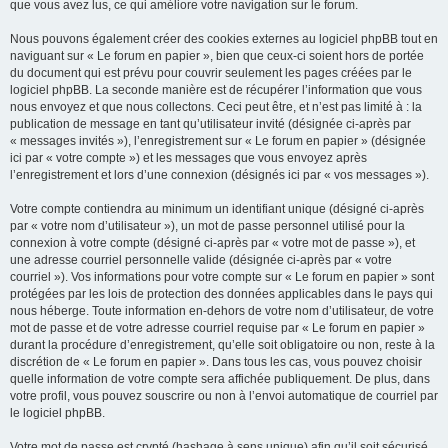
que vous avez lus, ce qui améliore votre navigation sur le forum.
Nous pouvons également créer des cookies externes au logiciel phpBB tout en
naviguant sur « Le forum en papier », bien que ceux-ci soient hors de portée
du document qui est prévu pour couvrir seulement les pages créées par le
logiciel phpBB. La seconde manière est de récupérer l’information que vous
nous envoyez et que nous collectons. Ceci peut être, et n’est pas limité à : la
publication de message en tant qu’utilisateur invité (désignée ci-après par
« messages invités »), l’enregistrement sur « Le forum en papier » (désignée
ici par « votre compte ») et les messages que vous envoyez après
l’enregistrement et lors d’une connexion (désignés ici par « vos messages »).
Votre compte contiendra au minimum un identifiant unique (désigné ci-après
par « votre nom d’utilisateur »), un mot de passe personnel utilisé pour la
connexion à votre compte (désigné ci-après par « votre mot de passe »), et
une adresse courriel personnelle valide (désignée ci-après par « votre
courriel »). Vos informations pour votre compte sur « Le forum en papier » sont
protégées par les lois de protection des données applicables dans le pays qui
nous héberge. Toute information en-dehors de votre nom d’utilisateur, de votre
mot de passe et de votre adresse courriel requise par « Le forum en papier »
durant la procédure d’enregistrement, qu’elle soit obligatoire ou non, reste à la
discrétion de « Le forum en papier ». Dans tous les cas, vous pouvez choisir
quelle information de votre compte sera affichée publiquement. De plus, dans
votre profil, vous pouvez souscrire ou non à l’envoi automatique de courriel par
le logiciel phpBB.
Votre mot de passe est crypté (hashage à sens unique) afin qu’il soit sécurisé.