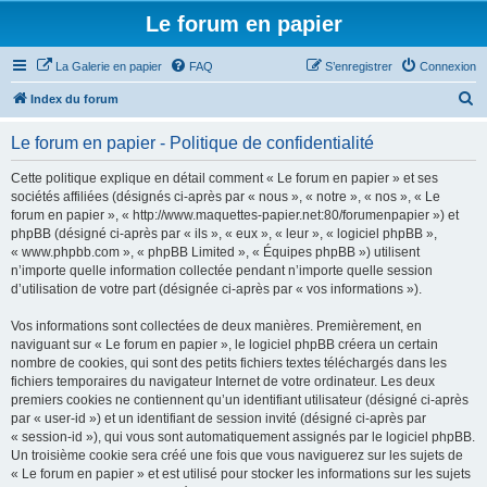
Le forum en papier
La Galerie en papier
FAQ
S’enregistrer
Connexion
R
Index du forum
e
Le forum en papier - Politique de confidentialité
c
h
Cette politique explique en détail comment « Le forum en papier » et ses
sociétés affiliées (désignés ci-après par « nous », « notre », « nos », « Le
e
forum en papier », « http://www.maquettes-papier.net:80/forumenpapier ») et
r
phpBB (désigné ci-après par « ils », « eux », « leur », « logiciel phpBB »,
« www.phpbb.com », « phpBB Limited », « Équipes phpBB ») utilisent
c
n’importe quelle information collectée pendant n’importe quelle session
h
d’utilisation de votre part (désignée ci-après par « vos informations »).
e
Vos informations sont collectées de deux manières. Premièrement, en
r
naviguant sur « Le forum en papier », le logiciel phpBB créera un certain
nombre de cookies, qui sont des petits fichiers textes téléchargés dans les
fichiers temporaires du navigateur Internet de votre ordinateur. Les deux
premiers cookies ne contiennent qu’un identifiant utilisateur (désigné ci-après
par « user-id ») et un identifiant de session invité (désigné ci-après par
« session-id »), qui vous sont automatiquement assignés par le logiciel phpBB.
Un troisième cookie sera créé une fois que vous naviguerez sur les sujets de
« Le forum en papier » et est utilisé pour stocker les informations sur les sujets