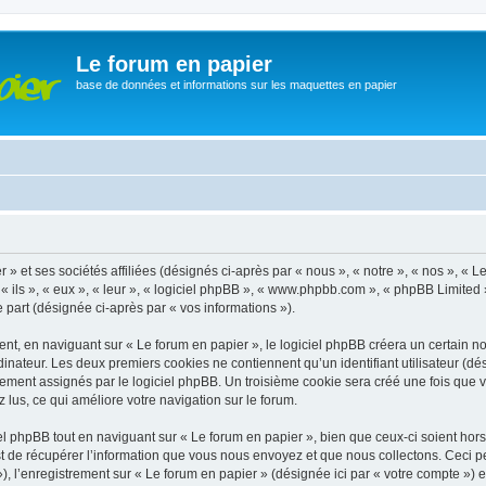
Le forum en papier
base de données et informations sur les maquettes en papier
» et ses sociétés affiliées (désignés ci-après par « nous », « notre », « nos », « 
 ils », « eux », « leur », « logiciel phpBB », « www.phpbb.com », « phpBB Limited 
e part (désignée ci-après par « vos informations »).
, en naviguant sur « Le forum en papier », le logiciel phpBB créera un certain nom
inateur. Les deux premiers cookies ne contiennent qu’un identifiant utilisateur (dési
ement assignés par le logiciel phpBB. Un troisième cookie sera créé une fois que v
z lus, ce qui améliore votre navigation sur le forum.
 phpBB tout en naviguant sur « Le forum en papier », bien que ceux-ci soient hor
de récupérer l’information que vous nous envoyez et que nous collectons. Ceci peut 
 »), l’enregistrement sur « Le forum en papier » (désignée ici par « votre compte »