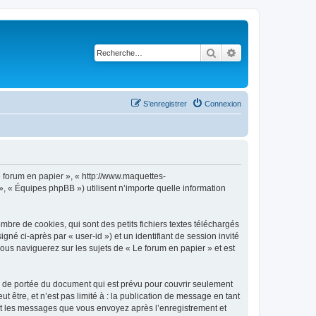
Rechercher
Recherche avancé
S’enregistrer
Connexion
Le forum en papier », « http://www.maquettes-
», « Équipes phpBB ») utilisent n’importe quelle information
bre de cookies, qui sont des petits fichiers textes téléchargés
gné ci-après par « user-id ») et un identifiant de session invité
ous naviguerez sur les sujets de « Le forum en papier » et est
s de portée du document qui est prévu pour couvrir seulement
être, et n’est pas limité à : la publication de message en tant
) et les messages que vous envoyez après l’enregistrement et