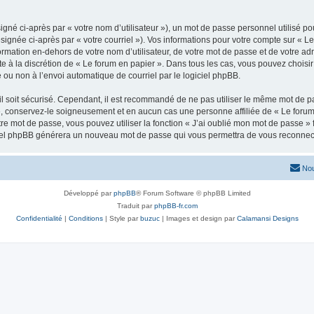
gné ci-après par « votre nom d’utilisateur »), un mot de passe personnel utilisé po
signée ci-après par « votre courriel »). Vos informations pour votre compte sur « Le
mation en-dehors de votre nom d’utilisateur, de votre mot de passe et de votre adr
ste à la discrétion de « Le forum en papier ». Dans tous les cas, vous pouvez choisi
 ou non à l’envoi automatique de courriel par le logiciel phpBB.
l soit sécurisé. Cependant, il est recommandé de ne pas utiliser le même mot de pas
», conservez-le soigneusement et en aucun cas une personne affiliée de « Le forum
re mot de passe, vous pouvez utiliser la fonction « J’ai oublié mon mot de passe 
logiciel phpBB générera un nouveau mot de passe qui vous permettra de vous reconnec
Nou
Développé par
phpBB
® Forum Software © phpBB Limited
Traduit par
phpBB-fr.com
Confidentialité
|
Conditions
| Style par
buzuc
| Images et design par
Calamansi Designs