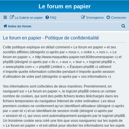
Le forum en papier
La Galerie en papier
FAQ
S’enregistrer
Connexion
R
Index du forum
e
Le forum en papier - Politique de confidentialité
c
h
Cette politique explique en détail comment « Le forum en papier » et ses
sociétés affiliées (désignés ci-après par « nous », « notre », « nos », « Le
e
forum en papier », « http://www.maquettes-papier.net:80/forumenpapier ») et
r
phpBB (désigné ci-après par « ils », « eux », « leur », « logiciel phpBB »,
« www.phpbb.com », « phpBB Limited », « Équipes phpBB ») utilisent
c
n’importe quelle information collectée pendant n’importe quelle session
h
d’utilisation de votre part (désignée ci-après par « vos informations »).
e
Vos informations sont collectées de deux manières. Premièrement, en
r
naviguant sur « Le forum en papier », le logiciel phpBB créera un certain
nombre de cookies, qui sont des petits fichiers textes téléchargés dans les
fichiers temporaires du navigateur Internet de votre ordinateur. Les deux
premiers cookies ne contiennent qu’un identifiant utilisateur (désigné ci-après
par « user-id ») et un identifiant de session invité (désigné ci-après par
« session-id »), qui vous sont automatiquement assignés par le logiciel phpBB.
Un troisième cookie sera créé une fois que vous naviguerez sur les sujets de
« Le forum en papier » et est utilisé pour stocker les informations sur les sujets