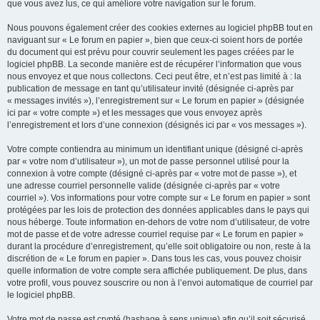
que vous avez lus, ce qui améliore votre navigation sur le forum.
Nous pouvons également créer des cookies externes au logiciel phpBB tout en
naviguant sur « Le forum en papier », bien que ceux-ci soient hors de portée
du document qui est prévu pour couvrir seulement les pages créées par le
logiciel phpBB. La seconde manière est de récupérer l’information que vous
nous envoyez et que nous collectons. Ceci peut être, et n’est pas limité à : la
publication de message en tant qu’utilisateur invité (désignée ci-après par
« messages invités »), l’enregistrement sur « Le forum en papier » (désignée
ici par « votre compte ») et les messages que vous envoyez après
l’enregistrement et lors d’une connexion (désignés ici par « vos messages »).
Votre compte contiendra au minimum un identifiant unique (désigné ci-après
par « votre nom d’utilisateur »), un mot de passe personnel utilisé pour la
connexion à votre compte (désigné ci-après par « votre mot de passe »), et
une adresse courriel personnelle valide (désignée ci-après par « votre
courriel »). Vos informations pour votre compte sur « Le forum en papier » sont
protégées par les lois de protection des données applicables dans le pays qui
nous héberge. Toute information en-dehors de votre nom d’utilisateur, de votre
mot de passe et de votre adresse courriel requise par « Le forum en papier »
durant la procédure d’enregistrement, qu’elle soit obligatoire ou non, reste à la
discrétion de « Le forum en papier ». Dans tous les cas, vous pouvez choisir
quelle information de votre compte sera affichée publiquement. De plus, dans
votre profil, vous pouvez souscrire ou non à l’envoi automatique de courriel par
le logiciel phpBB.
Votre mot de passe est crypté (hashage à sens unique) afin qu’il soit sécurisé.