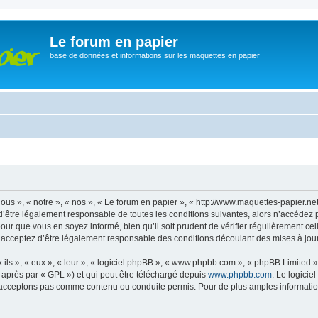
Le forum en papier
base de données et informations sur les maquettes en papier
ous », « notre », « nos », « Le forum en papier », « http://www.maquettes-papier.n
’être légalement responsable de toutes les conditions suivantes, alors n’accédez 
pour que vous en soyez informé, bien qu’il soit prudent de vérifier régulièrement ce
 acceptez d’être légalement responsable des conditions découlant des mises à jour 
ls », « eux », « leur », « logiciel phpBB », « www.phpbb.com », « phpBB Limited »,
-après par « GPL ») et qui peut être téléchargé depuis
www.phpbb.com
. Le logicie
acceptons pas comme contenu ou conduite permis. Pour de plus amples informations