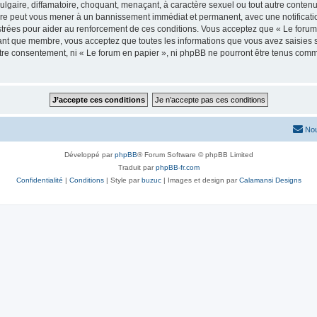
lgaire, diffamatoire, choquant, menaçant, à caractère sexuel ou tout autre contenu 
aire peut vous mener à un bannissement immédiat et permanent, avec une notificatio
trées pour aider au renforcement de ces conditions. Vous acceptez que « Le forum 
tant que membre, vous acceptez que toutes les informations que vous avez saisies
votre consentement, ni « Le forum en papier », ni phpBB ne pourront être tenus com
Nou
Développé par
phpBB
® Forum Software © phpBB Limited
Traduit par
phpBB-fr.com
Confidentialité
|
Conditions
| Style par
buzuc
| Images et design par
Calamansi Designs