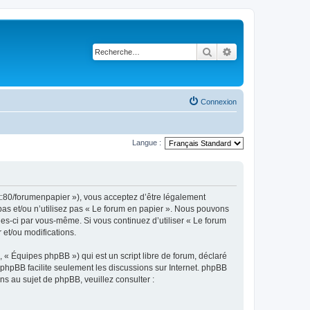
Rechercher
Recherche avancé
Connexion
Langue :
et:80/forumenpapier »), vous acceptez d’être légalement
pas et/ou n’utilisez pas « Le forum en papier ». Nous pouvons
lles-ci par vous-même. Si vous continuez d’utiliser « Le forum
et/ou modifications.
 « Équipes phpBB ») qui est un script libre de forum, déclaré
l phpBB facilite seulement les discussions sur Internet. phpBB
 au sujet de phpBB, veuillez consulter :