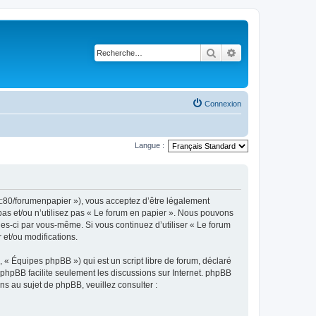
Rechercher
Recherche avancé
Connexion
Langue :
et:80/forumenpapier »), vous acceptez d’être légalement
pas et/ou n’utilisez pas « Le forum en papier ». Nous pouvons
lles-ci par vous-même. Si vous continuez d’utiliser « Le forum
et/ou modifications.
 « Équipes phpBB ») qui est un script libre de forum, déclaré
l phpBB facilite seulement les discussions sur Internet. phpBB
 au sujet de phpBB, veuillez consulter :