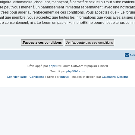
lgaire, diffamatoire, choquant, menaçant, à caractère sexuel ou tout autre contenu 
aire peut vous mener à un bannissement immédiat et permanent, avec une notificatio
trées pour aider au renforcement de ces conditions. Vous acceptez que « Le forum 
tant que membre, vous acceptez que toutes les informations que vous avez saisies
votre consentement, ni « Le forum en papier », ni phpBB ne pourront être tenus com
Nou
Développé par
phpBB
® Forum Software © phpBB Limited
Traduit par
phpBB-fr.com
Confidentialité
|
Conditions
| Style par
buzuc
| Images et design par
Calamansi Designs