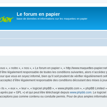
Le forum en papier
base de données et informations sur les maquettes en papier
ous », « notre », « nos », « Le forum en papier », « http://www.maquettes-papier.n
’être légalement responsable de toutes les conditions suivantes, alors n’accédez 
pour que vous en soyez informé, bien qu’il soit prudent de vérifier régulièrement ce
 acceptez d’être légalement responsable des conditions découlant des mises à jour 
ls », « eux », « leur », « logiciel phpBB », « www.phpbb.com », « phpBB Limited »,
-après par « GPL ») et qui peut être téléchargé depuis
www.phpbb.com
. Le logicie
acceptons pas comme contenu ou conduite permis. Pour de plus amples informations