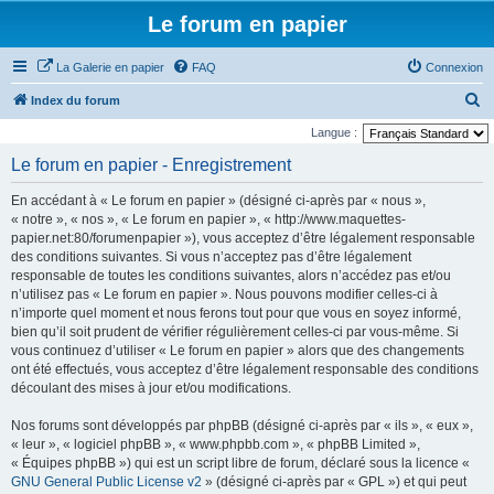
Le forum en papier
La Galerie en papier
FAQ
Connexion
R
Index du forum
e
Langue :
c
Le forum en papier - Enregistrement
h
En accédant à « Le forum en papier » (désigné ci-après par « nous »,
e
« notre », « nos », « Le forum en papier », « http://www.maquettes-
r
papier.net:80/forumenpapier »), vous acceptez d’être légalement responsable
des conditions suivantes. Si vous n’acceptez pas d’être légalement
c
responsable de toutes les conditions suivantes, alors n’accédez pas et/ou
h
n’utilisez pas « Le forum en papier ». Nous pouvons modifier celles-ci à
e
n’importe quel moment et nous ferons tout pour que vous en soyez informé,
bien qu’il soit prudent de vérifier régulièrement celles-ci par vous-même. Si
r
vous continuez d’utiliser « Le forum en papier » alors que des changements
ont été effectués, vous acceptez d’être légalement responsable des conditions
découlant des mises à jour et/ou modifications.
Nos forums sont développés par phpBB (désigné ci-après par « ils », « eux »,
« leur », « logiciel phpBB », « www.phpbb.com », « phpBB Limited »,
« Équipes phpBB ») qui est un script libre de forum, déclaré sous la licence «
GNU General Public License v2
» (désigné ci-après par « GPL ») et qui peut