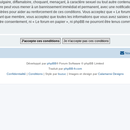
lgaire, diffamatoire, choquant, menaçant, à caractère sexuel ou tout autre contenu 
aire peut vous mener à un bannissement immédiat et permanent, avec une notificatio
trées pour aider au renforcement de ces conditions. Vous acceptez que « Le forum 
tant que membre, vous acceptez que toutes les informations que vous avez saisies
votre consentement, ni « Le forum en papier », ni phpBB ne pourront être tenus com
Nou
Développé par
phpBB
® Forum Software © phpBB Limited
Traduit par
phpBB-fr.com
Confidentialité
|
Conditions
| Style par
buzuc
| Images et design par
Calamansi Designs