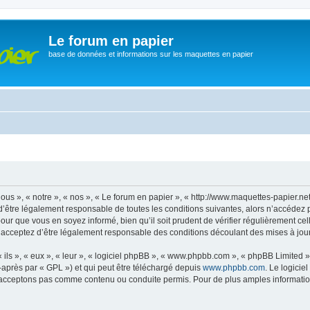
Le forum en papier
base de données et informations sur les maquettes en papier
ous », « notre », « nos », « Le forum en papier », « http://www.maquettes-papier.n
’être légalement responsable de toutes les conditions suivantes, alors n’accédez 
pour que vous en soyez informé, bien qu’il soit prudent de vérifier régulièrement ce
 acceptez d’être légalement responsable des conditions découlant des mises à jour 
ls », « eux », « leur », « logiciel phpBB », « www.phpbb.com », « phpBB Limited »,
-après par « GPL ») et qui peut être téléchargé depuis
www.phpbb.com
. Le logicie
acceptons pas comme contenu ou conduite permis. Pour de plus amples informations