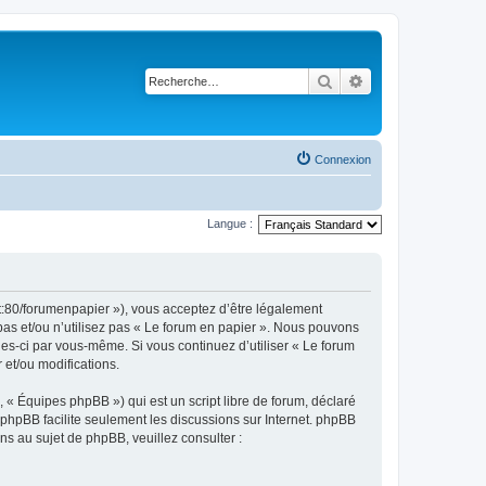
Rechercher
Recherche avancé
Connexion
Langue :
et:80/forumenpapier »), vous acceptez d’être légalement
pas et/ou n’utilisez pas « Le forum en papier ». Nous pouvons
lles-ci par vous-même. Si vous continuez d’utiliser « Le forum
et/ou modifications.
 « Équipes phpBB ») qui est un script libre de forum, déclaré
l phpBB facilite seulement les discussions sur Internet. phpBB
 au sujet de phpBB, veuillez consulter :