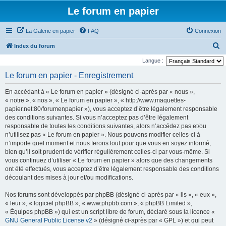
Le forum en papier
La Galerie en papier
FAQ
Connexion
R
Index du forum
e
Langue :
c
Le forum en papier - Enregistrement
h
En accédant à « Le forum en papier » (désigné ci-après par « nous »,
e
« notre », « nos », « Le forum en papier », « http://www.maquettes-
r
papier.net:80/forumenpapier »), vous acceptez d’être légalement responsable
des conditions suivantes. Si vous n’acceptez pas d’être légalement
c
responsable de toutes les conditions suivantes, alors n’accédez pas et/ou
h
n’utilisez pas « Le forum en papier ». Nous pouvons modifier celles-ci à
e
n’importe quel moment et nous ferons tout pour que vous en soyez informé,
bien qu’il soit prudent de vérifier régulièrement celles-ci par vous-même. Si
r
vous continuez d’utiliser « Le forum en papier » alors que des changements
ont été effectués, vous acceptez d’être légalement responsable des conditions
découlant des mises à jour et/ou modifications.
Nos forums sont développés par phpBB (désigné ci-après par « ils », « eux »,
« leur », « logiciel phpBB », « www.phpbb.com », « phpBB Limited »,
« Équipes phpBB ») qui est un script libre de forum, déclaré sous la licence «
GNU General Public License v2
» (désigné ci-après par « GPL ») et qui peut