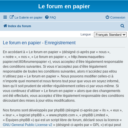
Le forum en papier
La Galerie en papier
FAQ
Connexion
R
Index du forum
e
Langue :
c
Le forum en papier - Enregistrement
h
En accédant à « Le forum en papier » (désigné ci-après par « nous »,
e
« notre », « nos », « Le forum en papier », « http://www.maquettes-
r
papier.net:80/forumenpapier »), vous acceptez d’être légalement responsable
des conditions suivantes. Si vous n’acceptez pas d’être légalement
c
responsable de toutes les conditions suivantes, alors n’accédez pas et/ou
h
n’utilisez pas « Le forum en papier ». Nous pouvons modifier celles-ci à
e
n’importe quel moment et nous ferons tout pour que vous en soyez informé,
bien qu’il soit prudent de vérifier régulièrement celles-ci par vous-même. Si
r
vous continuez d’utiliser « Le forum en papier » alors que des changements
ont été effectués, vous acceptez d’être légalement responsable des conditions
découlant des mises à jour et/ou modifications.
Nos forums sont développés par phpBB (désigné ci-après par « ils », « eux »,
« leur », « logiciel phpBB », « www.phpbb.com », « phpBB Limited »,
« Équipes phpBB ») qui est un script libre de forum, déclaré sous la licence «
GNU General Public License v2
» (désigné ci-après par « GPL ») et qui peut