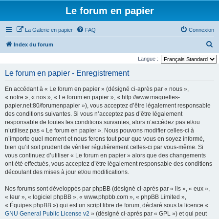
Le forum en papier
La Galerie en papier
FAQ
Connexion
R
Index du forum
e
Langue :
c
Le forum en papier - Enregistrement
h
En accédant à « Le forum en papier » (désigné ci-après par « nous »,
e
« notre », « nos », « Le forum en papier », « http://www.maquettes-
r
papier.net:80/forumenpapier »), vous acceptez d’être légalement responsable
des conditions suivantes. Si vous n’acceptez pas d’être légalement
c
responsable de toutes les conditions suivantes, alors n’accédez pas et/ou
h
n’utilisez pas « Le forum en papier ». Nous pouvons modifier celles-ci à
e
n’importe quel moment et nous ferons tout pour que vous en soyez informé,
bien qu’il soit prudent de vérifier régulièrement celles-ci par vous-même. Si
r
vous continuez d’utiliser « Le forum en papier » alors que des changements
ont été effectués, vous acceptez d’être légalement responsable des conditions
découlant des mises à jour et/ou modifications.
Nos forums sont développés par phpBB (désigné ci-après par « ils », « eux »,
« leur », « logiciel phpBB », « www.phpbb.com », « phpBB Limited »,
« Équipes phpBB ») qui est un script libre de forum, déclaré sous la licence «
GNU General Public License v2
» (désigné ci-après par « GPL ») et qui peut