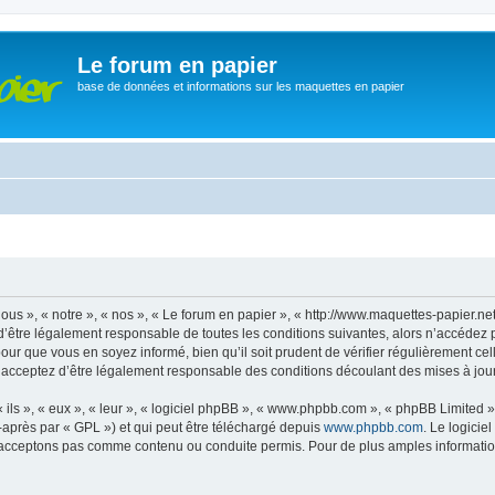
Le forum en papier
base de données et informations sur les maquettes en papier
ous », « notre », « nos », « Le forum en papier », « http://www.maquettes-papier.n
’être légalement responsable de toutes les conditions suivantes, alors n’accédez 
pour que vous en soyez informé, bien qu’il soit prudent de vérifier régulièrement ce
 acceptez d’être légalement responsable des conditions découlant des mises à jour 
ls », « eux », « leur », « logiciel phpBB », « www.phpbb.com », « phpBB Limited »,
-après par « GPL ») et qui peut être téléchargé depuis
www.phpbb.com
. Le logicie
acceptons pas comme contenu ou conduite permis. Pour de plus amples informations