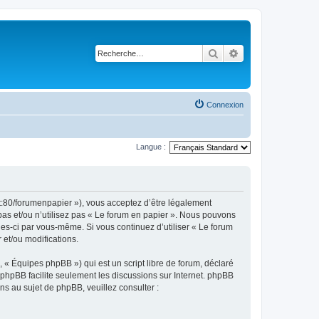
Rechercher
Recherche avancé
Connexion
Langue :
et:80/forumenpapier »), vous acceptez d’être légalement
pas et/ou n’utilisez pas « Le forum en papier ». Nous pouvons
lles-ci par vous-même. Si vous continuez d’utiliser « Le forum
et/ou modifications.
 « Équipes phpBB ») qui est un script libre de forum, déclaré
l phpBB facilite seulement les discussions sur Internet. phpBB
 au sujet de phpBB, veuillez consulter :