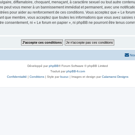
lgaire, diffamatoire, choquant, menaçant, à caractère sexuel ou tout autre contenu 
aire peut vous mener à un bannissement immédiat et permanent, avec une notificatio
trées pour aider au renforcement de ces conditions. Vous acceptez que « Le forum 
tant que membre, vous acceptez que toutes les informations que vous avez saisies
votre consentement, ni « Le forum en papier », ni phpBB ne pourront être tenus com
Nou
Développé par
phpBB
® Forum Software © phpBB Limited
Traduit par
phpBB-fr.com
Confidentialité
|
Conditions
| Style par
buzuc
| Images et design par
Calamansi Designs