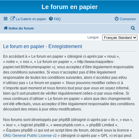
Le forum en papier
La Galerie en papier
FAQ
Connexion
R
Index du forum
e
Langue :
c
Le forum en papier - Enregistrement
h
En accédant à « Le forum en papier » (désigné ci-après par « nous »,
e
« notre », « nos », « Le forum en papier », « http://www.maquettes-
r
papier.net:80/forumenpapier »), vous acceptez d’être légalement responsable
des conditions suivantes. Si vous n’acceptez pas d’être légalement
c
responsable de toutes les conditions suivantes, alors n’accédez pas et/ou
h
n’utilisez pas « Le forum en papier ». Nous pouvons modifier celles-ci à
e
n’importe quel moment et nous ferons tout pour que vous en soyez informé,
bien qu’il soit prudent de vérifier régulièrement celles-ci par vous-même. Si
r
vous continuez d’utiliser « Le forum en papier » alors que des changements
ont été effectués, vous acceptez d’être légalement responsable des conditions
découlant des mises à jour et/ou modifications.
Nos forums sont développés par phpBB (désigné ci-après par « ils », « eux »,
« leur », « logiciel phpBB », « www.phpbb.com », « phpBB Limited »,
« Équipes phpBB ») qui est un script libre de forum, déclaré sous la licence «
GNU General Public License v2
» (désigné ci-après par « GPL ») et qui peut