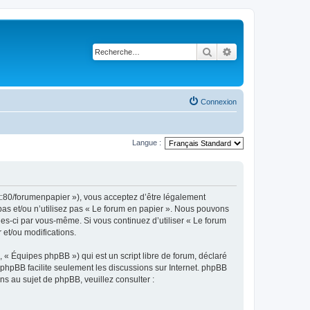
Rechercher
Recherche avancé
Connexion
Langue :
et:80/forumenpapier »), vous acceptez d’être légalement
pas et/ou n’utilisez pas « Le forum en papier ». Nous pouvons
lles-ci par vous-même. Si vous continuez d’utiliser « Le forum
et/ou modifications.
 « Équipes phpBB ») qui est un script libre de forum, déclaré
l phpBB facilite seulement les discussions sur Internet. phpBB
 au sujet de phpBB, veuillez consulter :