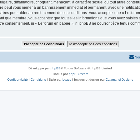
lgaire, diffamatoire, choquant, menaçant, à caractère sexuel ou tout autre contenu 
aire peut vous mener à un bannissement immédiat et permanent, avec une notificatio
trées pour aider au renforcement de ces conditions. Vous acceptez que « Le forum 
tant que membre, vous acceptez que toutes les informations que vous avez saisies
votre consentement, ni « Le forum en papier », ni phpBB ne pourront être tenus com
Nou
Développé par
phpBB
® Forum Software © phpBB Limited
Traduit par
phpBB-fr.com
Confidentialité
|
Conditions
| Style par
buzuc
| Images et design par
Calamansi Designs