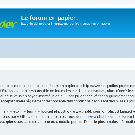
Le forum en papier
base de données et informations sur les maquettes en papier
ous », « notre », « nos », « Le forum en papier », « http://www.maquettes-papier.n
’être légalement responsable de toutes les conditions suivantes, alors n’accédez 
pour que vous en soyez informé, bien qu’il soit prudent de vérifier régulièrement ce
 acceptez d’être légalement responsable des conditions découlant des mises à jour 
ls », « eux », « leur », « logiciel phpBB », « www.phpbb.com », « phpBB Limited »,
-après par « GPL ») et qui peut être téléchargé depuis
www.phpbb.com
. Le logicie
acceptons pas comme contenu ou conduite permis. Pour de plus amples informations