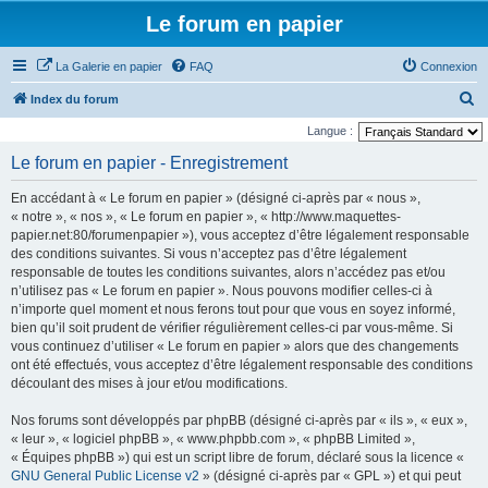
Le forum en papier
La Galerie en papier
FAQ
Connexion
R
Index du forum
e
Langue :
c
Le forum en papier - Enregistrement
h
En accédant à « Le forum en papier » (désigné ci-après par « nous »,
e
« notre », « nos », « Le forum en papier », « http://www.maquettes-
r
papier.net:80/forumenpapier »), vous acceptez d’être légalement responsable
des conditions suivantes. Si vous n’acceptez pas d’être légalement
c
responsable de toutes les conditions suivantes, alors n’accédez pas et/ou
h
n’utilisez pas « Le forum en papier ». Nous pouvons modifier celles-ci à
e
n’importe quel moment et nous ferons tout pour que vous en soyez informé,
bien qu’il soit prudent de vérifier régulièrement celles-ci par vous-même. Si
r
vous continuez d’utiliser « Le forum en papier » alors que des changements
ont été effectués, vous acceptez d’être légalement responsable des conditions
découlant des mises à jour et/ou modifications.
Nos forums sont développés par phpBB (désigné ci-après par « ils », « eux »,
« leur », « logiciel phpBB », « www.phpbb.com », « phpBB Limited »,
« Équipes phpBB ») qui est un script libre de forum, déclaré sous la licence «
GNU General Public License v2
» (désigné ci-après par « GPL ») et qui peut