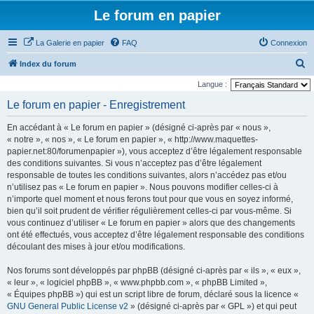
Le forum en papier
La Galerie en papier
FAQ
Connexion
R
Index du forum
e
Langue :
c
Le forum en papier - Enregistrement
h
En accédant à « Le forum en papier » (désigné ci-après par « nous »,
e
« notre », « nos », « Le forum en papier », « http://www.maquettes-
r
papier.net:80/forumenpapier »), vous acceptez d’être légalement responsable
des conditions suivantes. Si vous n’acceptez pas d’être légalement
c
responsable de toutes les conditions suivantes, alors n’accédez pas et/ou
h
n’utilisez pas « Le forum en papier ». Nous pouvons modifier celles-ci à
e
n’importe quel moment et nous ferons tout pour que vous en soyez informé,
bien qu’il soit prudent de vérifier régulièrement celles-ci par vous-même. Si
r
vous continuez d’utiliser « Le forum en papier » alors que des changements
ont été effectués, vous acceptez d’être légalement responsable des conditions
découlant des mises à jour et/ou modifications.
Nos forums sont développés par phpBB (désigné ci-après par « ils », « eux »,
« leur », « logiciel phpBB », « www.phpbb.com », « phpBB Limited »,
« Équipes phpBB ») qui est un script libre de forum, déclaré sous la licence «
GNU General Public License v2
» (désigné ci-après par « GPL ») et qui peut