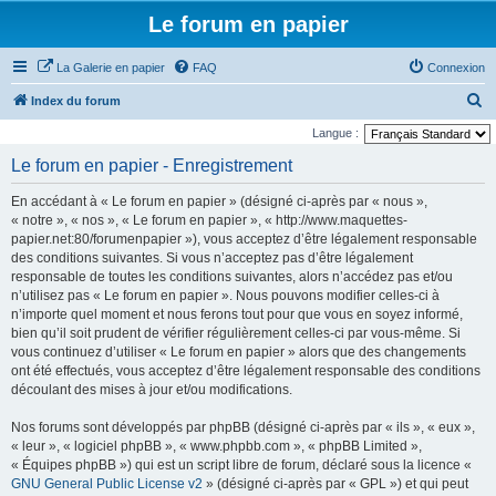
Le forum en papier
La Galerie en papier
FAQ
Connexion
R
Index du forum
e
Langue :
c
Le forum en papier - Enregistrement
h
En accédant à « Le forum en papier » (désigné ci-après par « nous »,
e
« notre », « nos », « Le forum en papier », « http://www.maquettes-
r
papier.net:80/forumenpapier »), vous acceptez d’être légalement responsable
des conditions suivantes. Si vous n’acceptez pas d’être légalement
c
responsable de toutes les conditions suivantes, alors n’accédez pas et/ou
h
n’utilisez pas « Le forum en papier ». Nous pouvons modifier celles-ci à
e
n’importe quel moment et nous ferons tout pour que vous en soyez informé,
bien qu’il soit prudent de vérifier régulièrement celles-ci par vous-même. Si
r
vous continuez d’utiliser « Le forum en papier » alors que des changements
ont été effectués, vous acceptez d’être légalement responsable des conditions
découlant des mises à jour et/ou modifications.
Nos forums sont développés par phpBB (désigné ci-après par « ils », « eux »,
« leur », « logiciel phpBB », « www.phpbb.com », « phpBB Limited »,
« Équipes phpBB ») qui est un script libre de forum, déclaré sous la licence «
GNU General Public License v2
» (désigné ci-après par « GPL ») et qui peut