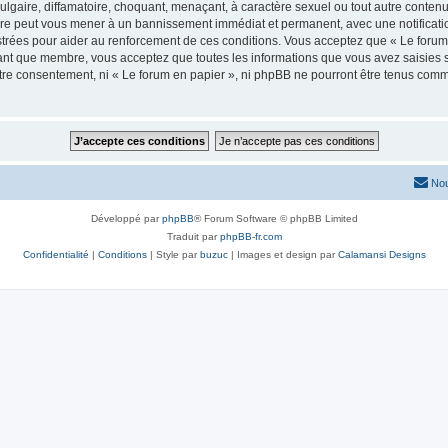
lgaire, diffamatoire, choquant, menaçant, à caractère sexuel ou tout autre contenu 
aire peut vous mener à un bannissement immédiat et permanent, avec une notificatio
trées pour aider au renforcement de ces conditions. Vous acceptez que « Le forum 
tant que membre, vous acceptez que toutes les informations que vous avez saisies
votre consentement, ni « Le forum en papier », ni phpBB ne pourront être tenus com
Nou
Développé par
phpBB
® Forum Software © phpBB Limited
Traduit par
phpBB-fr.com
Confidentialité
|
Conditions
| Style par
buzuc
| Images et design par
Calamansi Designs