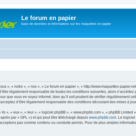
Le forum en papier
base de données et informations sur les maquettes en papier
ous », « notre », « nos », « Le forum en papier », « http://www.maquettes-papier.n
’être légalement responsable de toutes les conditions suivantes, alors n’accédez 
pour que vous en soyez informé, bien qu’il soit prudent de vérifier régulièrement ce
 acceptez d’être légalement responsable des conditions découlant des mises à jour 
ls », « eux », « leur », « logiciel phpBB », « www.phpbb.com », « phpBB Limited »,
-après par « GPL ») et qui peut être téléchargé depuis
www.phpbb.com
. Le logicie
acceptons pas comme contenu ou conduite permis. Pour de plus amples informations