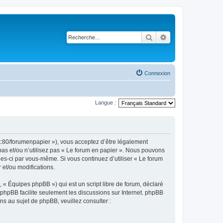
Rechercher
Recherche avancé
Connexion
Langue :
et:80/forumenpapier »), vous acceptez d’être légalement
pas et/ou n’utilisez pas « Le forum en papier ». Nous pouvons
lles-ci par vous-même. Si vous continuez d’utiliser « Le forum
et/ou modifications.
 « Équipes phpBB ») qui est un script libre de forum, déclaré
l phpBB facilite seulement les discussions sur Internet. phpBB
 au sujet de phpBB, veuillez consulter :