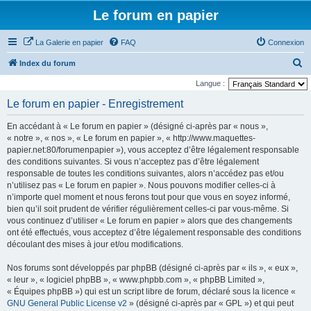
Le forum en papier
La Galerie en papier
FAQ
Connexion
R
Index du forum
e
Langue :
c
Le forum en papier - Enregistrement
h
En accédant à « Le forum en papier » (désigné ci-après par « nous »,
e
« notre », « nos », « Le forum en papier », « http://www.maquettes-
r
papier.net:80/forumenpapier »), vous acceptez d’être légalement responsable
des conditions suivantes. Si vous n’acceptez pas d’être légalement
c
responsable de toutes les conditions suivantes, alors n’accédez pas et/ou
h
n’utilisez pas « Le forum en papier ». Nous pouvons modifier celles-ci à
e
n’importe quel moment et nous ferons tout pour que vous en soyez informé,
bien qu’il soit prudent de vérifier régulièrement celles-ci par vous-même. Si
r
vous continuez d’utiliser « Le forum en papier » alors que des changements
ont été effectués, vous acceptez d’être légalement responsable des conditions
découlant des mises à jour et/ou modifications.
Nos forums sont développés par phpBB (désigné ci-après par « ils », « eux »,
« leur », « logiciel phpBB », « www.phpbb.com », « phpBB Limited »,
« Équipes phpBB ») qui est un script libre de forum, déclaré sous la licence «
GNU General Public License v2
» (désigné ci-après par « GPL ») et qui peut