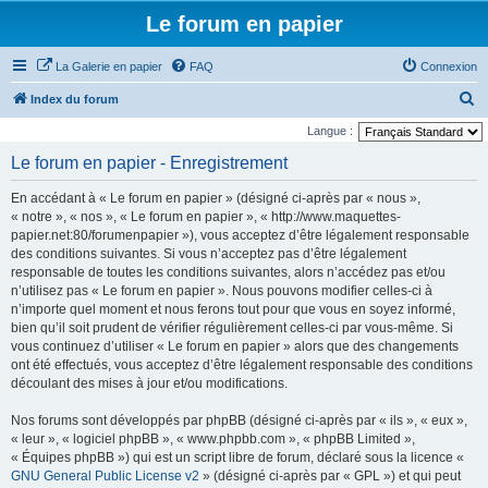
Le forum en papier
La Galerie en papier
FAQ
Connexion
R
Index du forum
e
Langue :
c
Le forum en papier - Enregistrement
h
En accédant à « Le forum en papier » (désigné ci-après par « nous »,
e
« notre », « nos », « Le forum en papier », « http://www.maquettes-
r
papier.net:80/forumenpapier »), vous acceptez d’être légalement responsable
des conditions suivantes. Si vous n’acceptez pas d’être légalement
c
responsable de toutes les conditions suivantes, alors n’accédez pas et/ou
h
n’utilisez pas « Le forum en papier ». Nous pouvons modifier celles-ci à
e
n’importe quel moment et nous ferons tout pour que vous en soyez informé,
bien qu’il soit prudent de vérifier régulièrement celles-ci par vous-même. Si
r
vous continuez d’utiliser « Le forum en papier » alors que des changements
ont été effectués, vous acceptez d’être légalement responsable des conditions
découlant des mises à jour et/ou modifications.
Nos forums sont développés par phpBB (désigné ci-après par « ils », « eux »,
« leur », « logiciel phpBB », « www.phpbb.com », « phpBB Limited »,
« Équipes phpBB ») qui est un script libre de forum, déclaré sous la licence «
GNU General Public License v2
» (désigné ci-après par « GPL ») et qui peut