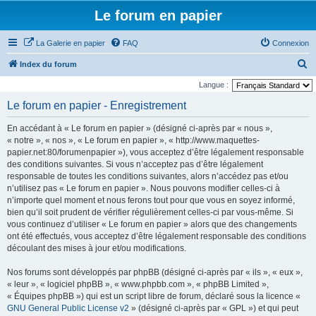
Le forum en papier
La Galerie en papier
FAQ
Connexion
R
Index du forum
e
Langue :
c
Le forum en papier - Enregistrement
h
En accédant à « Le forum en papier » (désigné ci-après par « nous »,
e
« notre », « nos », « Le forum en papier », « http://www.maquettes-
r
papier.net:80/forumenpapier »), vous acceptez d’être légalement responsable
des conditions suivantes. Si vous n’acceptez pas d’être légalement
c
responsable de toutes les conditions suivantes, alors n’accédez pas et/ou
h
n’utilisez pas « Le forum en papier ». Nous pouvons modifier celles-ci à
e
n’importe quel moment et nous ferons tout pour que vous en soyez informé,
bien qu’il soit prudent de vérifier régulièrement celles-ci par vous-même. Si
r
vous continuez d’utiliser « Le forum en papier » alors que des changements
ont été effectués, vous acceptez d’être légalement responsable des conditions
découlant des mises à jour et/ou modifications.
Nos forums sont développés par phpBB (désigné ci-après par « ils », « eux »,
« leur », « logiciel phpBB », « www.phpbb.com », « phpBB Limited »,
« Équipes phpBB ») qui est un script libre de forum, déclaré sous la licence «
GNU General Public License v2
» (désigné ci-après par « GPL ») et qui peut