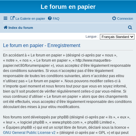
Le forum en papier
La Galerie en papier
FAQ
Connexion
R
Index du forum
e
Langue :
c
Le forum en papier - Enregistrement
h
En accédant à « Le forum en papier » (désigné ci-après par « nous »,
e
« notre », « nos », « Le forum en papier », « http://www.maquettes-
r
papier.net:80/forumenpapier »), vous acceptez d’être légalement responsable
des conditions suivantes. Si vous n’acceptez pas d’être légalement
c
responsable de toutes les conditions suivantes, alors n’accédez pas et/ou
h
n’utilisez pas « Le forum en papier ». Nous pouvons modifier celles-ci à
e
n’importe quel moment et nous ferons tout pour que vous en soyez informé,
bien qu’il soit prudent de vérifier régulièrement celles-ci par vous-même. Si
r
vous continuez d’utiliser « Le forum en papier » alors que des changements
ont été effectués, vous acceptez d’être légalement responsable des conditions
découlant des mises à jour et/ou modifications.
Nos forums sont développés par phpBB (désigné ci-après par « ils », « eux »,
« leur », « logiciel phpBB », « www.phpbb.com », « phpBB Limited »,
« Équipes phpBB ») qui est un script libre de forum, déclaré sous la licence «
GNU General Public License v2
» (désigné ci-après par « GPL ») et qui peut