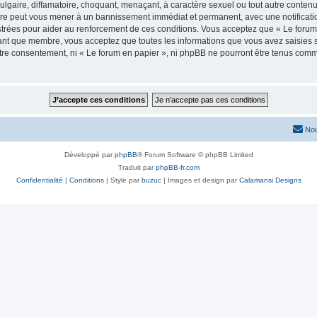
lgaire, diffamatoire, choquant, menaçant, à caractère sexuel ou tout autre contenu 
aire peut vous mener à un bannissement immédiat et permanent, avec une notificatio
trées pour aider au renforcement de ces conditions. Vous acceptez que « Le forum 
tant que membre, vous acceptez que toutes les informations que vous avez saisies
votre consentement, ni « Le forum en papier », ni phpBB ne pourront être tenus com
Nou
Développé par
phpBB
® Forum Software © phpBB Limited
Traduit par
phpBB-fr.com
Confidentialité
|
Conditions
| Style par
buzuc
| Images et design par
Calamansi Designs