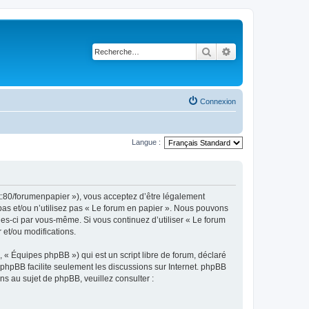
Rechercher
Recherche avancé
Connexion
Langue :
et:80/forumenpapier »), vous acceptez d’être légalement
pas et/ou n’utilisez pas « Le forum en papier ». Nous pouvons
lles-ci par vous-même. Si vous continuez d’utiliser « Le forum
et/ou modifications.
 « Équipes phpBB ») qui est un script libre de forum, déclaré
l phpBB facilite seulement les discussions sur Internet. phpBB
 au sujet de phpBB, veuillez consulter :