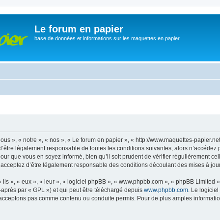
Le forum en papier
base de données et informations sur les maquettes en papier
ous », « notre », « nos », « Le forum en papier », « http://www.maquettes-papier.n
’être légalement responsable de toutes les conditions suivantes, alors n’accédez 
pour que vous en soyez informé, bien qu’il soit prudent de vérifier régulièrement ce
 acceptez d’être légalement responsable des conditions découlant des mises à jour 
ls », « eux », « leur », « logiciel phpBB », « www.phpbb.com », « phpBB Limited »,
-après par « GPL ») et qui peut être téléchargé depuis
www.phpbb.com
. Le logicie
acceptons pas comme contenu ou conduite permis. Pour de plus amples informations