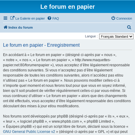
Le forum en papier
La Galerie en papier
FAQ
Connexion
R
Index du forum
e
Langue :
c
Le forum en papier - Enregistrement
h
En accédant à « Le forum en papier » (désigné ci-après par « nous »,
e
« notre », « nos », « Le forum en papier », « http://www.maquettes-
r
papier.net:80/forumenpapier »), vous acceptez d’être légalement responsable
des conditions suivantes. Si vous n’acceptez pas d’être légalement
c
responsable de toutes les conditions suivantes, alors n’accédez pas et/ou
h
n’utilisez pas « Le forum en papier ». Nous pouvons modifier celles-ci à
e
n’importe quel moment et nous ferons tout pour que vous en soyez informé,
bien qu’il soit prudent de vérifier régulièrement celles-ci par vous-même. Si
r
vous continuez d’utiliser « Le forum en papier » alors que des changements
ont été effectués, vous acceptez d’être légalement responsable des conditions
découlant des mises à jour et/ou modifications.
Nos forums sont développés par phpBB (désigné ci-après par « ils », « eux »,
« leur », « logiciel phpBB », « www.phpbb.com », « phpBB Limited »,
« Équipes phpBB ») qui est un script libre de forum, déclaré sous la licence «
GNU General Public License v2
» (désigné ci-après par « GPL ») et qui peut