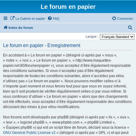
Le forum en papier
La Galerie en papier
FAQ
Connexion
R
Index du forum
e
Langue :
c
Le forum en papier - Enregistrement
h
En accédant à « Le forum en papier » (désigné ci-après par « nous »,
e
« notre », « nos », « Le forum en papier », « http://www.maquettes-
r
papier.net:80/forumenpapier »), vous acceptez d’être légalement responsable
des conditions suivantes. Si vous n’acceptez pas d’être légalement
c
responsable de toutes les conditions suivantes, alors n’accédez pas et/ou
h
n’utilisez pas « Le forum en papier ». Nous pouvons modifier celles-ci à
e
n’importe quel moment et nous ferons tout pour que vous en soyez informé,
bien qu’il soit prudent de vérifier régulièrement celles-ci par vous-même. Si
r
vous continuez d’utiliser « Le forum en papier » alors que des changements
ont été effectués, vous acceptez d’être légalement responsable des conditions
découlant des mises à jour et/ou modifications.
Nos forums sont développés par phpBB (désigné ci-après par « ils », « eux »,
« leur », « logiciel phpBB », « www.phpbb.com », « phpBB Limited »,
« Équipes phpBB ») qui est un script libre de forum, déclaré sous la licence «
GNU General Public License v2
» (désigné ci-après par « GPL ») et qui peut