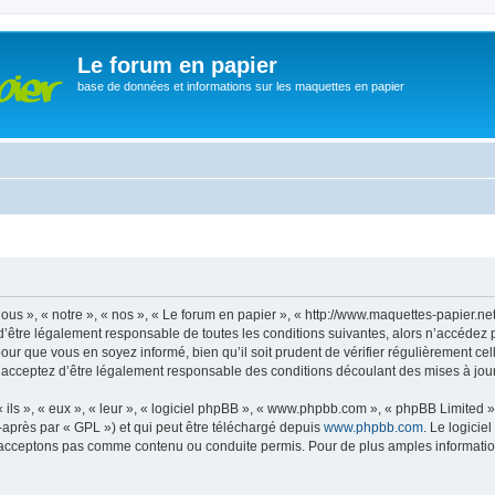
Le forum en papier
base de données et informations sur les maquettes en papier
ous », « notre », « nos », « Le forum en papier », « http://www.maquettes-papier.n
’être légalement responsable de toutes les conditions suivantes, alors n’accédez 
pour que vous en soyez informé, bien qu’il soit prudent de vérifier régulièrement ce
 acceptez d’être légalement responsable des conditions découlant des mises à jour 
ls », « eux », « leur », « logiciel phpBB », « www.phpbb.com », « phpBB Limited »,
-après par « GPL ») et qui peut être téléchargé depuis
www.phpbb.com
. Le logicie
acceptons pas comme contenu ou conduite permis. Pour de plus amples informations