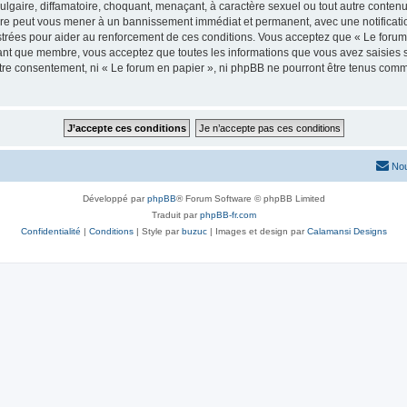
lgaire, diffamatoire, choquant, menaçant, à caractère sexuel ou tout autre contenu 
aire peut vous mener à un bannissement immédiat et permanent, avec une notificatio
trées pour aider au renforcement de ces conditions. Vous acceptez que « Le forum 
tant que membre, vous acceptez que toutes les informations que vous avez saisies
votre consentement, ni « Le forum en papier », ni phpBB ne pourront être tenus com
Nou
Développé par
phpBB
® Forum Software © phpBB Limited
Traduit par
phpBB-fr.com
Confidentialité
|
Conditions
| Style par
buzuc
| Images et design par
Calamansi Designs