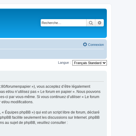
Rechercher
Recherche avancé
Connexion
Langue :
et:80/forumenpapier »), vous acceptez d’être légalement
pas et/ou n’utilisez pas « Le forum en papier ». Nous pouvons
lles-ci par vous-même. Si vous continuez d’utiliser « Le forum
et/ou modifications.
 « Équipes phpBB ») qui est un script libre de forum, déclaré
l phpBB facilite seulement les discussions sur Internet. phpBB
 au sujet de phpBB, veuillez consulter :