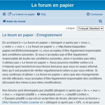
Le forum en papier
La Galerie en papier
FAQ
Connexion
R
Index du forum
e
Langue :
c
Le forum en papier - Enregistrement
h
En accédant à « Le forum en papier » (désigné ci-après par « nous »,
e
« notre », « nos », « Le forum en papier », « http://www.maquettes-
r
papier.net:80/forumenpapier »), vous acceptez d’être légalement responsable
des conditions suivantes. Si vous n’acceptez pas d’être légalement
c
responsable de toutes les conditions suivantes, alors n’accédez pas et/ou
h
n’utilisez pas « Le forum en papier ». Nous pouvons modifier celles-ci à
e
n’importe quel moment et nous ferons tout pour que vous en soyez informé,
bien qu’il soit prudent de vérifier régulièrement celles-ci par vous-même. Si
r
vous continuez d’utiliser « Le forum en papier » alors que des changements
ont été effectués, vous acceptez d’être légalement responsable des conditions
découlant des mises à jour et/ou modifications.
Nos forums sont développés par phpBB (désigné ci-après par « ils », « eux »,
« leur », « logiciel phpBB », « www.phpbb.com », « phpBB Limited »,
« Équipes phpBB ») qui est un script libre de forum, déclaré sous la licence «
GNU General Public License v2
» (désigné ci-après par « GPL ») et qui peut