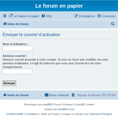
Le forum en papier
La Galerie en papier
FAQ
S’enregistrer
Connexion
R
Index du forum
e
Envoyer le courriel d’activation
c
h
Nom d’utilisateur :
e
r
Adresse courriel :
Adresse courriel associée à votre compte. Si vous ne l’avez pas modifiée via votre
c
panneau d’utilisateur, il s’agit de l’adresse que vous avez fournie lors de votre
enregistrement.
h
e
r
Index du forum
Nous contacter
Heures au format
UTC+02:00
Développé par
phpBB
® Forum Software © phpBB Limited
Traduit par
phpBB-fr.com
Confidentialité
|
Conditions
| Style par
buzuc
| Images et design par
Calamansi Designs