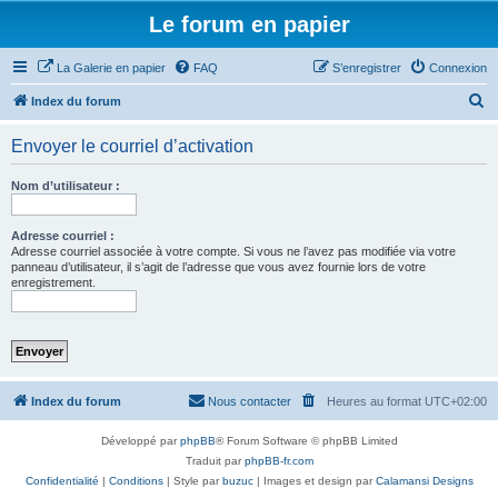
Le forum en papier
La Galerie en papier
FAQ
S’enregistrer
Connexion
R
Index du forum
e
Envoyer le courriel d’activation
c
h
Nom d’utilisateur :
e
r
Adresse courriel :
Adresse courriel associée à votre compte. Si vous ne l’avez pas modifiée via votre
c
panneau d’utilisateur, il s’agit de l’adresse que vous avez fournie lors de votre
enregistrement.
h
e
r
Index du forum
Nous contacter
Heures au format
UTC+02:00
Développé par
phpBB
® Forum Software © phpBB Limited
Traduit par
phpBB-fr.com
Confidentialité
|
Conditions
| Style par
buzuc
| Images et design par
Calamansi Designs