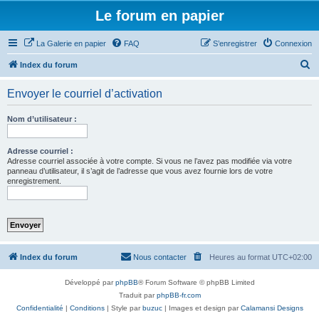
Le forum en papier
La Galerie en papier
FAQ
S’enregistrer
Connexion
R
Index du forum
e
Envoyer le courriel d’activation
c
h
Nom d’utilisateur :
e
r
Adresse courriel :
Adresse courriel associée à votre compte. Si vous ne l’avez pas modifiée via votre
c
panneau d’utilisateur, il s’agit de l’adresse que vous avez fournie lors de votre
enregistrement.
h
e
r
Index du forum
Nous contacter
Heures au format
UTC+02:00
Développé par
phpBB
® Forum Software © phpBB Limited
Traduit par
phpBB-fr.com
Confidentialité
|
Conditions
| Style par
buzuc
| Images et design par
Calamansi Designs