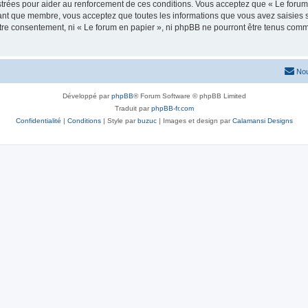
trées pour aider au renforcement de ces conditions. Vous acceptez que « Le forum 
tant que membre, vous acceptez que toutes les informations que vous avez saisies
votre consentement, ni « Le forum en papier », ni phpBB ne pourront être tenus com
Nou
Développé par
phpBB
® Forum Software © phpBB Limited
Traduit par
phpBB-fr.com
Confidentialité
|
Conditions
| Style par
buzuc
| Images et design par
Calamansi Designs