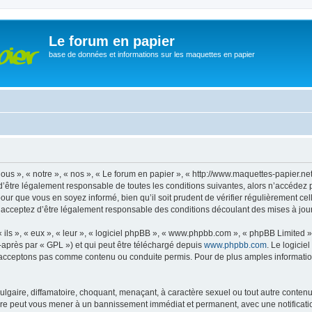
Le forum en papier
base de données et informations sur les maquettes en papier
ous », « notre », « nos », « Le forum en papier », « http://www.maquettes-papier.n
’être légalement responsable de toutes les conditions suivantes, alors n’accédez 
pour que vous en soyez informé, bien qu’il soit prudent de vérifier régulièrement ce
 acceptez d’être légalement responsable des conditions découlant des mises à jour 
ls », « eux », « leur », « logiciel phpBB », « www.phpbb.com », « phpBB Limited »,
-après par « GPL ») et qui peut être téléchargé depuis
www.phpbb.com
. Le logicie
acceptons pas comme contenu ou conduite permis. Pour de plus amples informations
lgaire, diffamatoire, choquant, menaçant, à caractère sexuel ou tout autre contenu 
aire peut vous mener à un bannissement immédiat et permanent, avec une notificatio