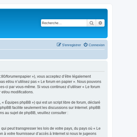
Rechercher
Recherche avancé
S’enregistrer
Connexion
et:80/forumenpapier »), vous acceptez d’être légalement
pas et/ou n’utilisez pas « Le forum en papier ». Nous pouvons
lles-ci par vous-même. Si vous continuez d’utiliser « Le forum
et/ou modifications.
 « Équipes phpBB ») qui est un script libre de forum, déclaré
l phpBB facilite seulement les discussions sur Internet. phpBB
 au sujet de phpBB, veuillez consulter :
qui peut transgresser les lois de votre pays, du pays où « Le
n à votre fournisseur d’accès à Internet si nous le jugeons