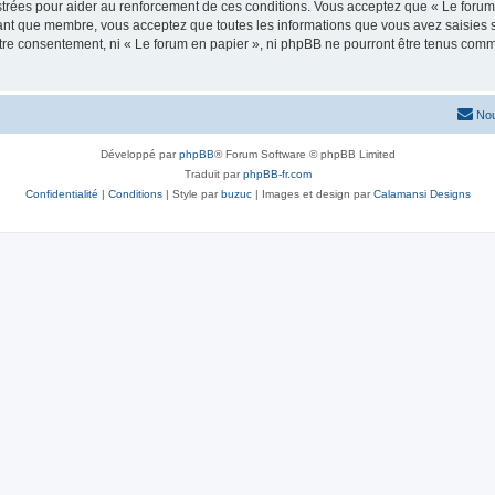
trées pour aider au renforcement de ces conditions. Vous acceptez que « Le forum 
tant que membre, vous acceptez que toutes les informations que vous avez saisies
votre consentement, ni « Le forum en papier », ni phpBB ne pourront être tenus com
Nou
Développé par
phpBB
® Forum Software © phpBB Limited
Traduit par
phpBB-fr.com
Confidentialité
|
Conditions
| Style par
buzuc
| Images et design par
Calamansi Designs