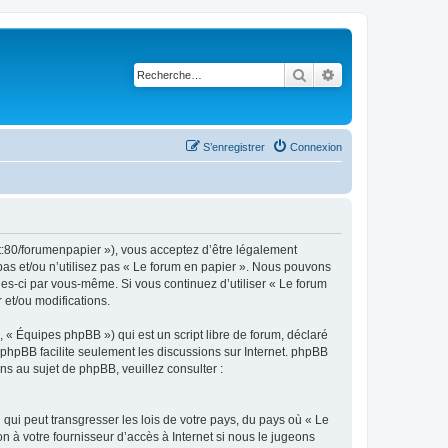
Rechercher
Recherche avancé
S’enregistrer
Connexion
et:80/forumenpapier »), vous acceptez d’être légalement
pas et/ou n’utilisez pas « Le forum en papier ». Nous pouvons
lles-ci par vous-même. Si vous continuez d’utiliser « Le forum
et/ou modifications.
 « Équipes phpBB ») qui est un script libre de forum, déclaré
l phpBB facilite seulement les discussions sur Internet. phpBB
 au sujet de phpBB, veuillez consulter :
qui peut transgresser les lois de votre pays, du pays où « Le
n à votre fournisseur d’accès à Internet si nous le jugeons