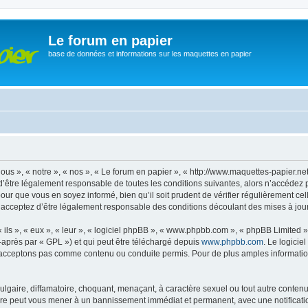
Le forum en papier
base de données et informations sur les maquettes en papier
ous », « notre », « nos », « Le forum en papier », « http://www.maquettes-papier.n
’être légalement responsable de toutes les conditions suivantes, alors n’accédez 
pour que vous en soyez informé, bien qu’il soit prudent de vérifier régulièrement ce
 acceptez d’être légalement responsable des conditions découlant des mises à jour 
ls », « eux », « leur », « logiciel phpBB », « www.phpbb.com », « phpBB Limited »,
-après par « GPL ») et qui peut être téléchargé depuis
www.phpbb.com
. Le logicie
acceptons pas comme contenu ou conduite permis. Pour de plus amples informations
lgaire, diffamatoire, choquant, menaçant, à caractère sexuel ou tout autre contenu 
aire peut vous mener à un bannissement immédiat et permanent, avec une notificatio