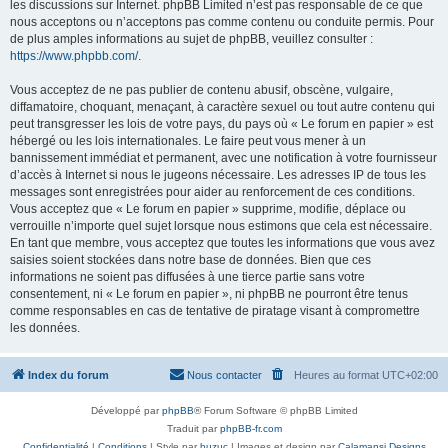
les discussions sur Internet. phpBB Limited n’est pas responsable de ce que
nous acceptons ou n’acceptons pas comme contenu ou conduite permis. Pour
de plus amples informations au sujet de phpBB, veuillez consulter :
https://www.phpbb.com/
.
Vous acceptez de ne pas publier de contenu abusif, obscène, vulgaire,
diffamatoire, choquant, menaçant, à caractère sexuel ou tout autre contenu qui
peut transgresser les lois de votre pays, du pays où « Le forum en papier » est
hébergé ou les lois internationales. Le faire peut vous mener à un
bannissement immédiat et permanent, avec une notification à votre fournisseur
d’accès à Internet si nous le jugeons nécessaire. Les adresses IP de tous les
messages sont enregistrées pour aider au renforcement de ces conditions.
Vous acceptez que « Le forum en papier » supprime, modifie, déplace ou
verrouille n’importe quel sujet lorsque nous estimons que cela est nécessaire.
En tant que membre, vous acceptez que toutes les informations que vous avez
saisies soient stockées dans notre base de données. Bien que ces
informations ne soient pas diffusées à une tierce partie sans votre
consentement, ni « Le forum en papier », ni phpBB ne pourront être tenus
comme responsables en cas de tentative de piratage visant à compromettre
les données.
Index du forum
Nous contacter
Heures au format
UTC+02:00
Développé par
phpBB
® Forum Software © phpBB Limited
Traduit par
phpBB-fr.com
Confidentialité
|
Conditions
| Style par
buzuc
| Images et design par
Calamansi Designs