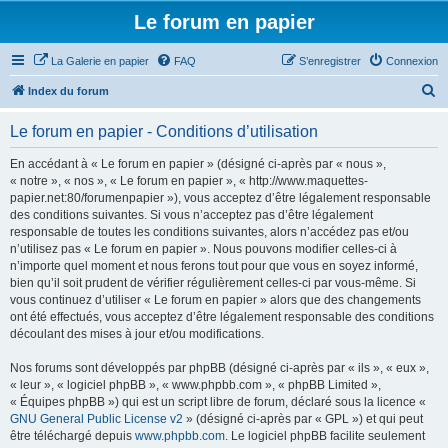
Le forum en papier
La Galerie en papier
FAQ
S’enregistrer
Connexion
R
Index du forum
e
Le forum en papier - Conditions d’utilisation
c
h
En accédant à « Le forum en papier » (désigné ci-après par « nous »,
« notre », « nos », « Le forum en papier », « http://www.maquettes-
e
papier.net:80/forumenpapier »), vous acceptez d’être légalement responsable
r
des conditions suivantes. Si vous n’acceptez pas d’être légalement
responsable de toutes les conditions suivantes, alors n’accédez pas et/ou
c
n’utilisez pas « Le forum en papier ». Nous pouvons modifier celles-ci à
h
n’importe quel moment et nous ferons tout pour que vous en soyez informé,
bien qu’il soit prudent de vérifier régulièrement celles-ci par vous-même. Si
e
vous continuez d’utiliser « Le forum en papier » alors que des changements
r
ont été effectués, vous acceptez d’être légalement responsable des conditions
découlant des mises à jour et/ou modifications.
Nos forums sont développés par phpBB (désigné ci-après par « ils », « eux »,
« leur », « logiciel phpBB », « www.phpbb.com », « phpBB Limited »,
« Équipes phpBB ») qui est un script libre de forum, déclaré sous la licence «
GNU General Public License v2
» (désigné ci-après par « GPL ») et qui peut
être téléchargé depuis
www.phpbb.com
. Le logiciel phpBB facilite seulement