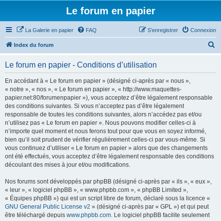
Le forum en papier
La Galerie en papier
FAQ
S’enregistrer
Connexion
R
Index du forum
e
Le forum en papier - Conditions d’utilisation
c
h
En accédant à « Le forum en papier » (désigné ci-après par « nous »,
« notre », « nos », « Le forum en papier », « http://www.maquettes-
e
papier.net:80/forumenpapier »), vous acceptez d’être légalement responsable
r
des conditions suivantes. Si vous n’acceptez pas d’être légalement
responsable de toutes les conditions suivantes, alors n’accédez pas et/ou
c
n’utilisez pas « Le forum en papier ». Nous pouvons modifier celles-ci à
h
n’importe quel moment et nous ferons tout pour que vous en soyez informé,
bien qu’il soit prudent de vérifier régulièrement celles-ci par vous-même. Si
e
vous continuez d’utiliser « Le forum en papier » alors que des changements
r
ont été effectués, vous acceptez d’être légalement responsable des conditions
découlant des mises à jour et/ou modifications.
Nos forums sont développés par phpBB (désigné ci-après par « ils », « eux »,
« leur », « logiciel phpBB », « www.phpbb.com », « phpBB Limited »,
« Équipes phpBB ») qui est un script libre de forum, déclaré sous la licence «
GNU General Public License v2
» (désigné ci-après par « GPL ») et qui peut
être téléchargé depuis
www.phpbb.com
. Le logiciel phpBB facilite seulement