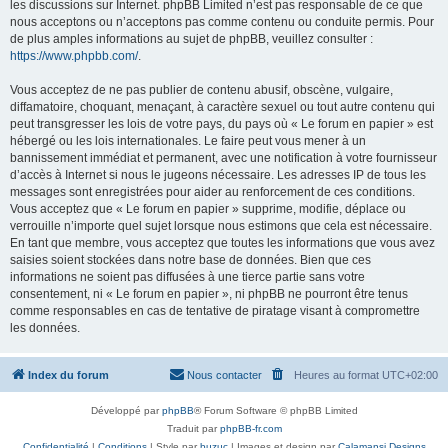
les discussions sur Internet. phpBB Limited n’est pas responsable de ce que
nous acceptons ou n’acceptons pas comme contenu ou conduite permis. Pour
de plus amples informations au sujet de phpBB, veuillez consulter :
https://www.phpbb.com/
.
Vous acceptez de ne pas publier de contenu abusif, obscène, vulgaire,
diffamatoire, choquant, menaçant, à caractère sexuel ou tout autre contenu qui
peut transgresser les lois de votre pays, du pays où « Le forum en papier » est
hébergé ou les lois internationales. Le faire peut vous mener à un
bannissement immédiat et permanent, avec une notification à votre fournisseur
d’accès à Internet si nous le jugeons nécessaire. Les adresses IP de tous les
messages sont enregistrées pour aider au renforcement de ces conditions.
Vous acceptez que « Le forum en papier » supprime, modifie, déplace ou
verrouille n’importe quel sujet lorsque nous estimons que cela est nécessaire.
En tant que membre, vous acceptez que toutes les informations que vous avez
saisies soient stockées dans notre base de données. Bien que ces
informations ne soient pas diffusées à une tierce partie sans votre
consentement, ni « Le forum en papier », ni phpBB ne pourront être tenus
comme responsables en cas de tentative de piratage visant à compromettre
les données.
Index du forum
Nous contacter
Heures au format
UTC+02:00
Développé par
phpBB
® Forum Software © phpBB Limited
Traduit par
phpBB-fr.com
Confidentialité
|
Conditions
| Style par
buzuc
| Images et design par
Calamansi Designs