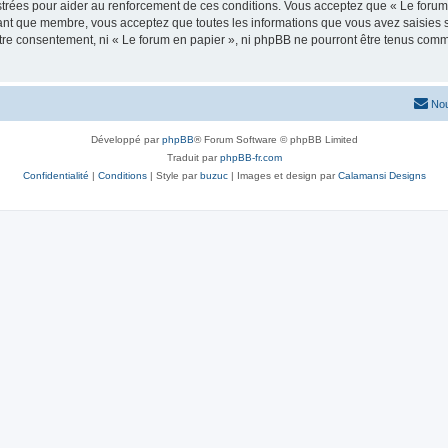
trées pour aider au renforcement de ces conditions. Vous acceptez que « Le forum 
tant que membre, vous acceptez que toutes les informations que vous avez saisies
votre consentement, ni « Le forum en papier », ni phpBB ne pourront être tenus com
Nou
Développé par
phpBB
® Forum Software © phpBB Limited
Traduit par
phpBB-fr.com
Confidentialité
|
Conditions
| Style par
buzuc
| Images et design par
Calamansi Designs