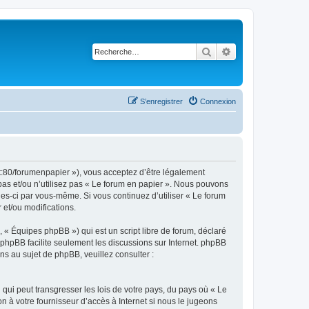
Rechercher
Recherche avancé
S’enregistrer
Connexion
et:80/forumenpapier »), vous acceptez d’être légalement
pas et/ou n’utilisez pas « Le forum en papier ». Nous pouvons
lles-ci par vous-même. Si vous continuez d’utiliser « Le forum
et/ou modifications.
 « Équipes phpBB ») qui est un script libre de forum, déclaré
l phpBB facilite seulement les discussions sur Internet. phpBB
 au sujet de phpBB, veuillez consulter :
qui peut transgresser les lois de votre pays, du pays où « Le
n à votre fournisseur d’accès à Internet si nous le jugeons