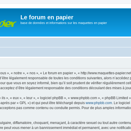
Le forum en papier
base de données et informations sur les maquettes en papier
ous », « notre », « nos », « Le forum en papier », « http://www.maquettes-papier.n
’être légalement responsable de toutes les conditions suivantes, alors n’accédez 
pour que vous en soyez informé, bien qu’il soit prudent de vérifier régulièrement ce
 acceptez d’être légalement responsable des conditions découlant des mises à jour 
ls », « eux », « leur », « logiciel phpBB », « www.phpbb.com », « phpBB Limited »,
-après par « GPL ») et qui peut être téléchargé depuis
www.phpbb.com
. Le logicie
acceptons pas comme contenu ou conduite permis. Pour de plus amples informations
lgaire, diffamatoire, choquant, menaçant, à caractère sexuel ou tout autre contenu 
aire peut vous mener à un bannissement immédiat et permanent, avec une notificatio