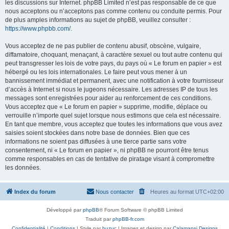
les discussions sur Internet. phpBB Limited n’est pas responsable de ce que
nous acceptons ou n’acceptons pas comme contenu ou conduite permis. Pour
de plus amples informations au sujet de phpBB, veuillez consulter :
https://www.phpbb.com/
.
Vous acceptez de ne pas publier de contenu abusif, obscène, vulgaire,
diffamatoire, choquant, menaçant, à caractère sexuel ou tout autre contenu qui
peut transgresser les lois de votre pays, du pays où « Le forum en papier » est
hébergé ou les lois internationales. Le faire peut vous mener à un
bannissement immédiat et permanent, avec une notification à votre fournisseur
d’accès à Internet si nous le jugeons nécessaire. Les adresses IP de tous les
messages sont enregistrées pour aider au renforcement de ces conditions.
Vous acceptez que « Le forum en papier » supprime, modifie, déplace ou
verrouille n’importe quel sujet lorsque nous estimons que cela est nécessaire.
En tant que membre, vous acceptez que toutes les informations que vous avez
saisies soient stockées dans notre base de données. Bien que ces
informations ne soient pas diffusées à une tierce partie sans votre
consentement, ni « Le forum en papier », ni phpBB ne pourront être tenus
comme responsables en cas de tentative de piratage visant à compromettre
les données.
Index du forum
Nous contacter
Heures au format
UTC+02:00
Développé par
phpBB
® Forum Software © phpBB Limited
Traduit par
phpBB-fr.com
Confidentialité
|
Conditions
| Style par
buzuc
| Images et design par
Calamansi Designs