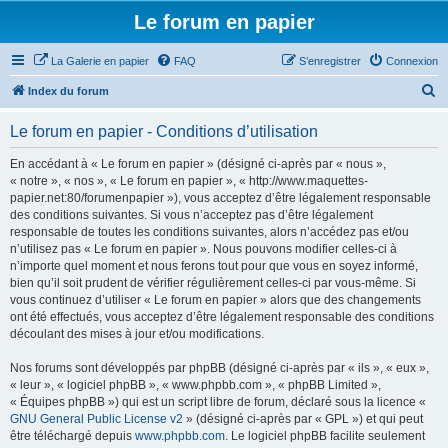
Le forum en papier
La Galerie en papier
FAQ
S’enregistrer
Connexion
R
Index du forum
e
Le forum en papier - Conditions d’utilisation
c
h
En accédant à « Le forum en papier » (désigné ci-après par « nous »,
« notre », « nos », « Le forum en papier », « http://www.maquettes-
e
papier.net:80/forumenpapier »), vous acceptez d’être légalement responsable
r
des conditions suivantes. Si vous n’acceptez pas d’être légalement
responsable de toutes les conditions suivantes, alors n’accédez pas et/ou
c
n’utilisez pas « Le forum en papier ». Nous pouvons modifier celles-ci à
h
n’importe quel moment et nous ferons tout pour que vous en soyez informé,
bien qu’il soit prudent de vérifier régulièrement celles-ci par vous-même. Si
e
vous continuez d’utiliser « Le forum en papier » alors que des changements
r
ont été effectués, vous acceptez d’être légalement responsable des conditions
découlant des mises à jour et/ou modifications.
Nos forums sont développés par phpBB (désigné ci-après par « ils », « eux »,
« leur », « logiciel phpBB », « www.phpbb.com », « phpBB Limited »,
« Équipes phpBB ») qui est un script libre de forum, déclaré sous la licence «
GNU General Public License v2
» (désigné ci-après par « GPL ») et qui peut
être téléchargé depuis
www.phpbb.com
. Le logiciel phpBB facilite seulement