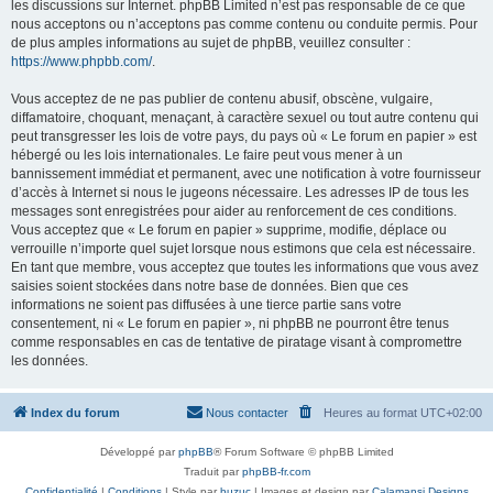
les discussions sur Internet. phpBB Limited n’est pas responsable de ce que
nous acceptons ou n’acceptons pas comme contenu ou conduite permis. Pour
de plus amples informations au sujet de phpBB, veuillez consulter :
https://www.phpbb.com/
.
Vous acceptez de ne pas publier de contenu abusif, obscène, vulgaire,
diffamatoire, choquant, menaçant, à caractère sexuel ou tout autre contenu qui
peut transgresser les lois de votre pays, du pays où « Le forum en papier » est
hébergé ou les lois internationales. Le faire peut vous mener à un
bannissement immédiat et permanent, avec une notification à votre fournisseur
d’accès à Internet si nous le jugeons nécessaire. Les adresses IP de tous les
messages sont enregistrées pour aider au renforcement de ces conditions.
Vous acceptez que « Le forum en papier » supprime, modifie, déplace ou
verrouille n’importe quel sujet lorsque nous estimons que cela est nécessaire.
En tant que membre, vous acceptez que toutes les informations que vous avez
saisies soient stockées dans notre base de données. Bien que ces
informations ne soient pas diffusées à une tierce partie sans votre
consentement, ni « Le forum en papier », ni phpBB ne pourront être tenus
comme responsables en cas de tentative de piratage visant à compromettre
les données.
Index du forum
Nous contacter
Heures au format
UTC+02:00
Développé par
phpBB
® Forum Software © phpBB Limited
Traduit par
phpBB-fr.com
Confidentialité
|
Conditions
| Style par
buzuc
| Images et design par
Calamansi Designs