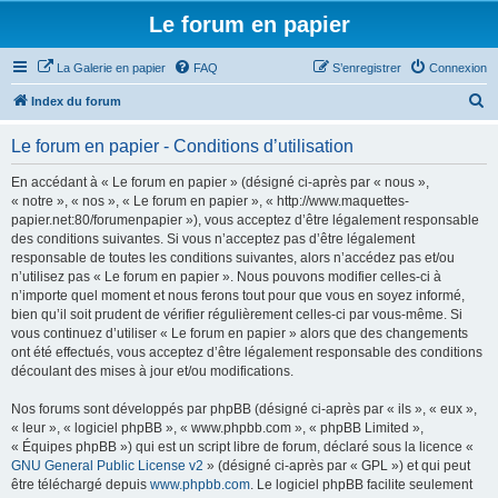
Le forum en papier
La Galerie en papier
FAQ
S’enregistrer
Connexion
R
Index du forum
e
Le forum en papier - Conditions d’utilisation
c
h
En accédant à « Le forum en papier » (désigné ci-après par « nous »,
« notre », « nos », « Le forum en papier », « http://www.maquettes-
e
papier.net:80/forumenpapier »), vous acceptez d’être légalement responsable
r
des conditions suivantes. Si vous n’acceptez pas d’être légalement
responsable de toutes les conditions suivantes, alors n’accédez pas et/ou
c
n’utilisez pas « Le forum en papier ». Nous pouvons modifier celles-ci à
h
n’importe quel moment et nous ferons tout pour que vous en soyez informé,
bien qu’il soit prudent de vérifier régulièrement celles-ci par vous-même. Si
e
vous continuez d’utiliser « Le forum en papier » alors que des changements
r
ont été effectués, vous acceptez d’être légalement responsable des conditions
découlant des mises à jour et/ou modifications.
Nos forums sont développés par phpBB (désigné ci-après par « ils », « eux »,
« leur », « logiciel phpBB », « www.phpbb.com », « phpBB Limited »,
« Équipes phpBB ») qui est un script libre de forum, déclaré sous la licence «
GNU General Public License v2
» (désigné ci-après par « GPL ») et qui peut
être téléchargé depuis
www.phpbb.com
. Le logiciel phpBB facilite seulement