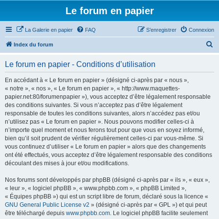
Le forum en papier
La Galerie en papier
FAQ
S’enregistrer
Connexion
R
Index du forum
e
Le forum en papier - Conditions d’utilisation
c
h
En accédant à « Le forum en papier » (désigné ci-après par « nous »,
« notre », « nos », « Le forum en papier », « http://www.maquettes-
e
papier.net:80/forumenpapier »), vous acceptez d’être légalement responsable
r
des conditions suivantes. Si vous n’acceptez pas d’être légalement
responsable de toutes les conditions suivantes, alors n’accédez pas et/ou
c
n’utilisez pas « Le forum en papier ». Nous pouvons modifier celles-ci à
h
n’importe quel moment et nous ferons tout pour que vous en soyez informé,
bien qu’il soit prudent de vérifier régulièrement celles-ci par vous-même. Si
e
vous continuez d’utiliser « Le forum en papier » alors que des changements
r
ont été effectués, vous acceptez d’être légalement responsable des conditions
découlant des mises à jour et/ou modifications.
Nos forums sont développés par phpBB (désigné ci-après par « ils », « eux »,
« leur », « logiciel phpBB », « www.phpbb.com », « phpBB Limited »,
« Équipes phpBB ») qui est un script libre de forum, déclaré sous la licence «
GNU General Public License v2
» (désigné ci-après par « GPL ») et qui peut
être téléchargé depuis
www.phpbb.com
. Le logiciel phpBB facilite seulement