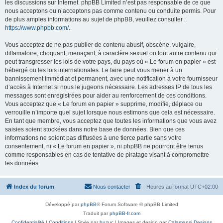
les discussions sur Internet. phpBB Limited n’est pas responsable de ce que
nous acceptons ou n’acceptons pas comme contenu ou conduite permis. Pour
de plus amples informations au sujet de phpBB, veuillez consulter :
https://www.phpbb.com/
.
Vous acceptez de ne pas publier de contenu abusif, obscène, vulgaire,
diffamatoire, choquant, menaçant, à caractère sexuel ou tout autre contenu qui
peut transgresser les lois de votre pays, du pays où « Le forum en papier » est
hébergé ou les lois internationales. Le faire peut vous mener à un
bannissement immédiat et permanent, avec une notification à votre fournisseur
d’accès à Internet si nous le jugeons nécessaire. Les adresses IP de tous les
messages sont enregistrées pour aider au renforcement de ces conditions.
Vous acceptez que « Le forum en papier » supprime, modifie, déplace ou
verrouille n’importe quel sujet lorsque nous estimons que cela est nécessaire.
En tant que membre, vous acceptez que toutes les informations que vous avez
saisies soient stockées dans notre base de données. Bien que ces
informations ne soient pas diffusées à une tierce partie sans votre
consentement, ni « Le forum en papier », ni phpBB ne pourront être tenus
comme responsables en cas de tentative de piratage visant à compromettre
les données.
Index du forum
Nous contacter
Heures au format
UTC+02:00
Développé par
phpBB
® Forum Software © phpBB Limited
Traduit par
phpBB-fr.com
Confidentialité
|
Conditions
| Style par
buzuc
| Images et design par
Calamansi Designs