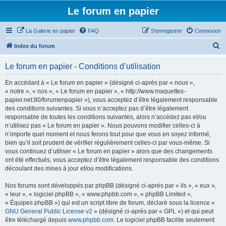
Le forum en papier
La Galerie en papier
FAQ
S’enregistrer
Connexion
R
Index du forum
e
Le forum en papier - Conditions d’utilisation
c
h
En accédant à « Le forum en papier » (désigné ci-après par « nous »,
« notre », « nos », « Le forum en papier », « http://www.maquettes-
e
papier.net:80/forumenpapier »), vous acceptez d’être légalement responsable
r
des conditions suivantes. Si vous n’acceptez pas d’être légalement
responsable de toutes les conditions suivantes, alors n’accédez pas et/ou
c
n’utilisez pas « Le forum en papier ». Nous pouvons modifier celles-ci à
h
n’importe quel moment et nous ferons tout pour que vous en soyez informé,
bien qu’il soit prudent de vérifier régulièrement celles-ci par vous-même. Si
e
vous continuez d’utiliser « Le forum en papier » alors que des changements
r
ont été effectués, vous acceptez d’être légalement responsable des conditions
découlant des mises à jour et/ou modifications.
Nos forums sont développés par phpBB (désigné ci-après par « ils », « eux »,
« leur », « logiciel phpBB », « www.phpbb.com », « phpBB Limited »,
« Équipes phpBB ») qui est un script libre de forum, déclaré sous la licence «
GNU General Public License v2
» (désigné ci-après par « GPL ») et qui peut
être téléchargé depuis
www.phpbb.com
. Le logiciel phpBB facilite seulement