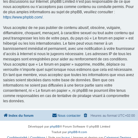
les discussions sur Internet. phpBB Limited n’est pas responsable de ce que
nous acceptons ou n’acceptons pas comme contenu ou conduite permis. Pour
de plus amples informations au sujet de phpBB, veuillez consulter :
https://www.phpbb.com/
.
Vous acceptez de ne pas publier de contenu abusif, obscène, vulgaire,
diffamatoire, choquant, menaçant, à caractère sexuel ou tout autre contenu qui
peut transgresser les lois de votre pays, du pays où « Le forum en papier » est
hébergé ou les lois internationales. Le faire peut vous mener à un
bannissement immédiat et permanent, avec une notification à votre fournisseur
d’accès à Internet si nous le jugeons nécessaire. Les adresses IP de tous les
messages sont enregistrées pour aider au renforcement de ces conditions.
Vous acceptez que « Le forum en papier » supprime, modifie, déplace ou
verrouille n’importe quel sujet lorsque nous estimons que cela est nécessaire.
En tant que membre, vous acceptez que toutes les informations que vous avez
saisies soient stockées dans notre base de données. Bien que ces
informations ne soient pas diffusées à une tierce partie sans votre
consentement, ni « Le forum en papier », ni phpBB ne pourront être tenus
comme responsables en cas de tentative de piratage visant à compromettre
les données.
Index du forum
Nous contacter
Heures au format
UTC+02:00
Développé par
phpBB
® Forum Software © phpBB Limited
Traduit par
phpBB-fr.com
Confidentialité
|
Conditions
| Style par
buzuc
| Images et design par
Calamansi Designs