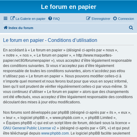
Le forum en papier
La Galerie en papier
FAQ
S’enregistrer
Connexion
R
Index du forum
e
Le forum en papier - Conditions d’utilisation
c
h
En accédant à « Le forum en papier » (désigné ci-après par « nous »,
« notre », « nos », « Le forum en papier », « http://www.maquettes-
e
papier.net:80/forumenpapier »), vous acceptez d’être légalement responsable
r
des conditions suivantes. Si vous n’acceptez pas d’être légalement
responsable de toutes les conditions suivantes, alors n’accédez pas et/ou
c
n’utilisez pas « Le forum en papier ». Nous pouvons modifier celles-ci à
h
n’importe quel moment et nous ferons tout pour que vous en soyez informé,
bien qu’il soit prudent de vérifier régulièrement celles-ci par vous-même. Si
e
vous continuez d’utiliser « Le forum en papier » alors que des changements
r
ont été effectués, vous acceptez d’être légalement responsable des conditions
découlant des mises à jour et/ou modifications.
Nos forums sont développés par phpBB (désigné ci-après par « ils », « eux »,
« leur », « logiciel phpBB », « www.phpbb.com », « phpBB Limited »,
« Équipes phpBB ») qui est un script libre de forum, déclaré sous la licence «
GNU General Public License v2
» (désigné ci-après par « GPL ») et qui peut
être téléchargé depuis
www.phpbb.com
. Le logiciel phpBB facilite seulement