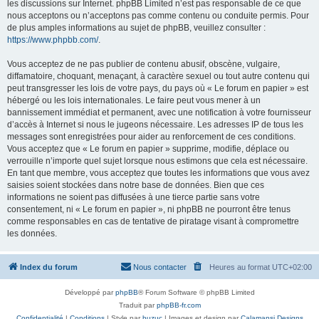
les discussions sur Internet. phpBB Limited n’est pas responsable de ce que
nous acceptons ou n’acceptons pas comme contenu ou conduite permis. Pour
de plus amples informations au sujet de phpBB, veuillez consulter :
https://www.phpbb.com/
.
Vous acceptez de ne pas publier de contenu abusif, obscène, vulgaire,
diffamatoire, choquant, menaçant, à caractère sexuel ou tout autre contenu qui
peut transgresser les lois de votre pays, du pays où « Le forum en papier » est
hébergé ou les lois internationales. Le faire peut vous mener à un
bannissement immédiat et permanent, avec une notification à votre fournisseur
d’accès à Internet si nous le jugeons nécessaire. Les adresses IP de tous les
messages sont enregistrées pour aider au renforcement de ces conditions.
Vous acceptez que « Le forum en papier » supprime, modifie, déplace ou
verrouille n’importe quel sujet lorsque nous estimons que cela est nécessaire.
En tant que membre, vous acceptez que toutes les informations que vous avez
saisies soient stockées dans notre base de données. Bien que ces
informations ne soient pas diffusées à une tierce partie sans votre
consentement, ni « Le forum en papier », ni phpBB ne pourront être tenus
comme responsables en cas de tentative de piratage visant à compromettre
les données.
Index du forum
Nous contacter
Heures au format
UTC+02:00
Développé par
phpBB
® Forum Software © phpBB Limited
Traduit par
phpBB-fr.com
Confidentialité
|
Conditions
| Style par
buzuc
| Images et design par
Calamansi Designs