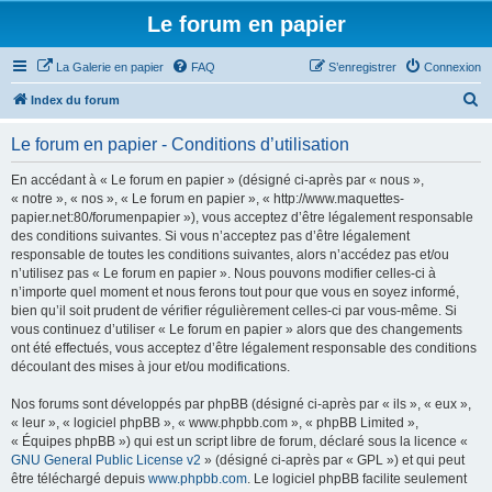
Le forum en papier
La Galerie en papier
FAQ
S’enregistrer
Connexion
R
Index du forum
e
Le forum en papier - Conditions d’utilisation
c
h
En accédant à « Le forum en papier » (désigné ci-après par « nous »,
« notre », « nos », « Le forum en papier », « http://www.maquettes-
e
papier.net:80/forumenpapier »), vous acceptez d’être légalement responsable
r
des conditions suivantes. Si vous n’acceptez pas d’être légalement
responsable de toutes les conditions suivantes, alors n’accédez pas et/ou
c
n’utilisez pas « Le forum en papier ». Nous pouvons modifier celles-ci à
h
n’importe quel moment et nous ferons tout pour que vous en soyez informé,
bien qu’il soit prudent de vérifier régulièrement celles-ci par vous-même. Si
e
vous continuez d’utiliser « Le forum en papier » alors que des changements
r
ont été effectués, vous acceptez d’être légalement responsable des conditions
découlant des mises à jour et/ou modifications.
Nos forums sont développés par phpBB (désigné ci-après par « ils », « eux »,
« leur », « logiciel phpBB », « www.phpbb.com », « phpBB Limited »,
« Équipes phpBB ») qui est un script libre de forum, déclaré sous la licence «
GNU General Public License v2
» (désigné ci-après par « GPL ») et qui peut
être téléchargé depuis
www.phpbb.com
. Le logiciel phpBB facilite seulement