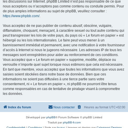
les discussions sur Internet. phpBB Limited n’est pas responsable de ce que
nous acceptons ou n’acceptons pas comme contenu ou conduite permis. Pour
de plus amples informations au sujet de phpBB, veuillez consulter :
https://www.phpbb.com/
.
Vous acceptez de ne pas publier de contenu abusif, obscène, vulgaire,
diffamatoire, choquant, menaçant, à caractère sexuel ou tout autre contenu qui
peut transgresser les lois de votre pays, du pays où « Le forum en papier » est
hébergé ou les lois internationales. Le faire peut vous mener à un
bannissement immédiat et permanent, avec une notification à votre fournisseur
d’accès à Internet si nous le jugeons nécessaire. Les adresses IP de tous les
messages sont enregistrées pour aider au renforcement de ces conditions.
Vous acceptez que « Le forum en papier » supprime, modifie, déplace ou
verrouille n’importe quel sujet lorsque nous estimons que cela est nécessaire.
En tant que membre, vous acceptez que toutes les informations que vous avez
saisies soient stockées dans notre base de données. Bien que ces
informations ne soient pas diffusées à une tierce partie sans votre
consentement, ni « Le forum en papier », ni phpBB ne pourront être tenus
comme responsables en cas de tentative de piratage visant à compromettre
les données.
Index du forum
Nous contacter
Heures au format
UTC+02:00
Développé par
phpBB
® Forum Software © phpBB Limited
Traduit par
phpBB-fr.com
Confidentialité
|
Conditions
| Style par
buzuc
| Images et design par
Calamansi Designs