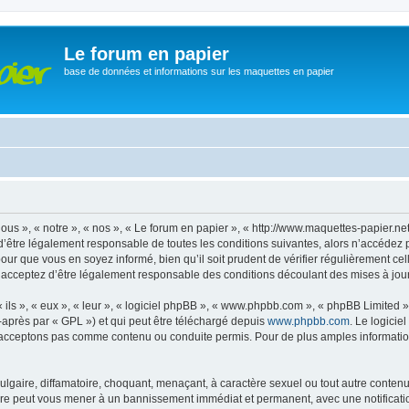
Le forum en papier
base de données et informations sur les maquettes en papier
ous », « notre », « nos », « Le forum en papier », « http://www.maquettes-papier.n
’être légalement responsable de toutes les conditions suivantes, alors n’accédez 
pour que vous en soyez informé, bien qu’il soit prudent de vérifier régulièrement ce
 acceptez d’être légalement responsable des conditions découlant des mises à jour 
ls », « eux », « leur », « logiciel phpBB », « www.phpbb.com », « phpBB Limited »,
-après par « GPL ») et qui peut être téléchargé depuis
www.phpbb.com
. Le logicie
acceptons pas comme contenu ou conduite permis. Pour de plus amples informations
lgaire, diffamatoire, choquant, menaçant, à caractère sexuel ou tout autre contenu 
aire peut vous mener à un bannissement immédiat et permanent, avec une notificatio