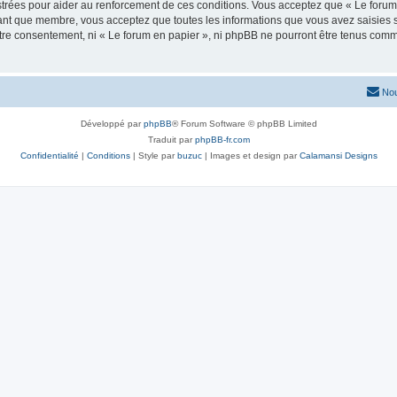
trées pour aider au renforcement de ces conditions. Vous acceptez que « Le forum 
tant que membre, vous acceptez que toutes les informations que vous avez saisies
votre consentement, ni « Le forum en papier », ni phpBB ne pourront être tenus com
Nou
Développé par
phpBB
® Forum Software © phpBB Limited
Traduit par
phpBB-fr.com
Confidentialité
|
Conditions
| Style par
buzuc
| Images et design par
Calamansi Designs