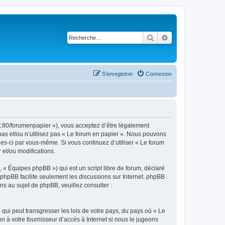
Rechercher
Recherche avancé
S’enregistrer
Connexion
et:80/forumenpapier »), vous acceptez d’être légalement
pas et/ou n’utilisez pas « Le forum en papier ». Nous pouvons
lles-ci par vous-même. Si vous continuez d’utiliser « Le forum
et/ou modifications.
 « Équipes phpBB ») qui est un script libre de forum, déclaré
l phpBB facilite seulement les discussions sur Internet. phpBB
 au sujet de phpBB, veuillez consulter :
qui peut transgresser les lois de votre pays, du pays où « Le
n à votre fournisseur d’accès à Internet si nous le jugeons