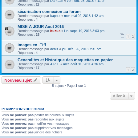
Dernier message par
DarkLan
«
ven. oct. 26, 2018 4:11 pm
Réponses :
11
sécurisation connexion au forum
Dernier message par
kapout
«
mer. mai 02, 2018 1:42 am
Réponses :
4
MISE A JOUR Aout 2016
Dernier message par
buzuc
«
lun. sept. 19, 2016 3:03 pm
Réponses :
28
1
2
images en .Tiff
Dernier message par
denis
«
jeu. déc. 26, 2013 7:31 pm
Réponses :
4
Generalites et Historique des maquettes en papier
Dernier message par
A.R.T.
«
mer. août 31, 2011 4:36 am
Réponses :
17
1
2
Nouveau sujet
5 sujets • Page
1
sur
1
Aller à
PERMISSIONS DU FORUM
Vous
ne pouvez pas
poster de nouveaux sujets
Vous
ne pouvez pas
répondre aux sujets
Vous
ne pouvez pas
modifier vos messages
Vous
ne pouvez pas
supprimer vos messages
Vous
ne pouvez pas
joindre des fichiers