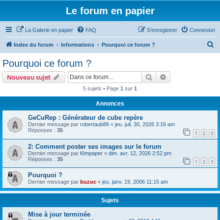
Le forum en papier
La Galerie en papier
FAQ
S’enregistrer
Connexion
R
Index du forum
Informations
Pourquoi ce forum ?
e
Pourquoi ce forum ?
c
Rechercher
Recherche avanc
Nouveau sujet
h
5 sujets • Page
1
sur
1
e
Annonces
r
c
GeCuRep : Générateur de cube repère
Dernier message par
robertaub86
«
jeu. juil. 30, 2026 3:16 am
h
Réponses :
35
1
2
3
e
2: Comment poster ses images sur le forum
r
Dernier message par
Kimpaper
«
dim. avr. 12, 2026 2:52 pm
Réponses :
35
1
2
3
Pourquoi ?
Dernier message par
buzuc
«
jeu. janv. 19, 2006 11:15 am
Sujets
Mise à jour terminée