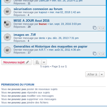
Dernier message par
DarkLan
«
ven. oct. 26, 2018 4:11 pm
Réponses :
11
sécurisation connexion au forum
Dernier message par
kapout
«
mer. mai 02, 2018 1:42 am
Réponses :
4
MISE A JOUR Aout 2016
Dernier message par
buzuc
«
lun. sept. 19, 2016 3:03 pm
Réponses :
28
1
2
images en .Tiff
Dernier message par
denis
«
jeu. déc. 26, 2013 7:31 pm
Réponses :
4
Generalites et Historique des maquettes en papier
Dernier message par
A.R.T.
«
mer. août 31, 2011 4:36 am
Réponses :
17
1
2
Nouveau sujet
5 sujets • Page
1
sur
1
Aller à
PERMISSIONS DU FORUM
Vous
ne pouvez pas
poster de nouveaux sujets
Vous
ne pouvez pas
répondre aux sujets
Vous
ne pouvez pas
modifier vos messages
Vous
ne pouvez pas
supprimer vos messages
Vous
ne pouvez pas
joindre des fichiers