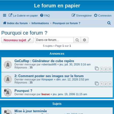
Le forum en papier
La Galerie en papier
FAQ
S’enregistrer
Connexion
R
Index du forum
Informations
Pourquoi ce forum ?
e
Pourquoi ce forum ?
c
Rechercher
Recherche avanc
Nouveau sujet
h
5 sujets • Page
1
sur
1
e
Annonces
r
c
GeCuRep : Générateur de cube repère
Dernier message par
robertaub86
«
jeu. juil. 30, 2026 3:16 am
h
Réponses :
35
1
2
3
e
2: Comment poster ses images sur le forum
r
Dernier message par
Kimpaper
«
dim. avr. 12, 2026 2:52 pm
Réponses :
35
1
2
3
Pourquoi ?
Dernier message par
buzuc
«
jeu. janv. 19, 2006 11:15 am
Sujets
Mise à jour terminée